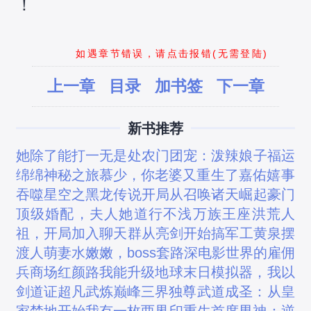
！
如遇章节错误，请点击报错(无需登陆)
上一章
目录
加书签
下一章
新书推荐
她除了能打一无是处
农门团宠：泼辣娘子福运
绵绵
神秘之旅
慕少，你老婆又重生了
嘉佑嬉事
吞噬星空之黑龙传说
开局从召唤诸天崛起
豪门
顶级婚配，夫人她道行不浅
万族王座
洪荒人
祖，开局加入聊天群
从亮剑开始搞军工
黄泉摆
渡人
萌妻水嫩嫩，boss套路深
电影世界的雇佣
兵
商场红颜路
我能升级地球
末日模拟器，我以
剑道证超凡
武炼巅峰
三界独尊
武道成圣：从皇
家禁地开始
我有一枚两界印
重生首席男神：逆