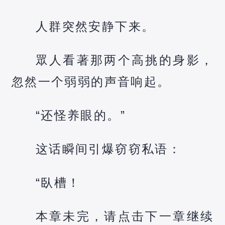
人群突然安静下来。
眾人看著那两个高挑的身影，
忽然一个弱弱的声音响起。
“还怪养眼的。”
这话瞬间引爆窃窃私语：
“臥槽！
本章未完，请点击下一章继续