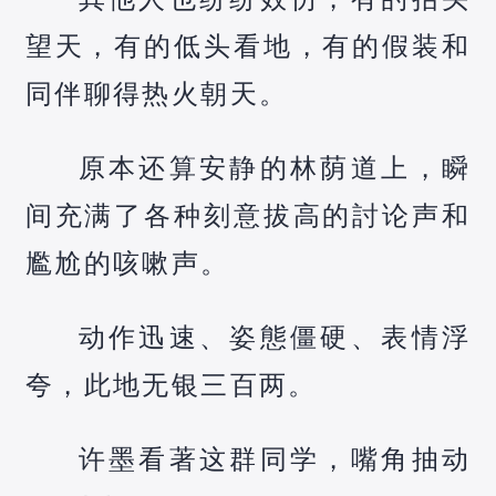
望天，有的低头看地，有的假装和
同伴聊得热火朝天。
原本还算安静的林荫道上，瞬
间充满了各种刻意拔高的討论声和
尷尬的咳嗽声。
动作迅速、姿態僵硬、表情浮
夸，此地无银三百两。
许墨看著这群同学，嘴角抽动