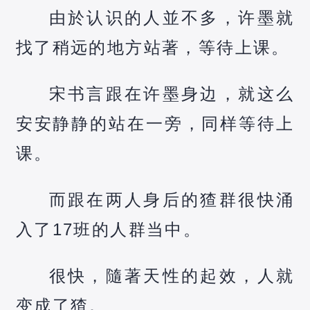
由於认识的人並不多，许墨就
找了稍远的地方站著，等待上课。
宋书言跟在许墨身边，就这么
安安静静的站在一旁，同样等待上
课。
而跟在两人身后的猹群很快涌
入了17班的人群当中。
很快，隨著天性的起效，人就
变成了猹。