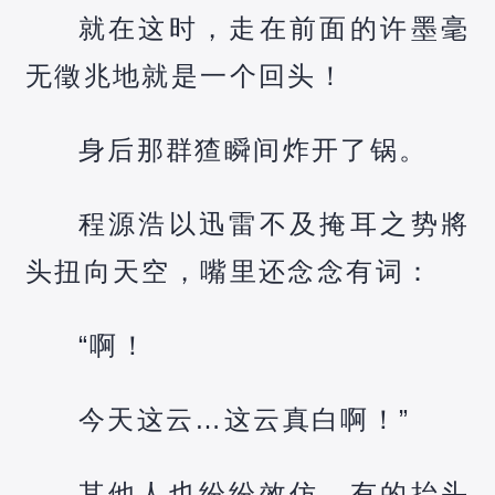
就在这时，走在前面的许墨毫
无徵兆地就是一个回头！
身后那群猹瞬间炸开了锅。
程源浩以迅雷不及掩耳之势將
头扭向天空，嘴里还念念有词：
“啊！
今天这云…这云真白啊！”
其他人也纷纷效仿，有的抬头