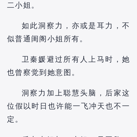
二小姐。
如此洞察力，亦或是耳力，不
似普通闺阁小姐所有。
卫秦媛避过所有人上马时，她
也曾察觉到她意图。
洞察力加上聪慧头脑，后家这
位假以时日也许能一飞冲天也不一
定。