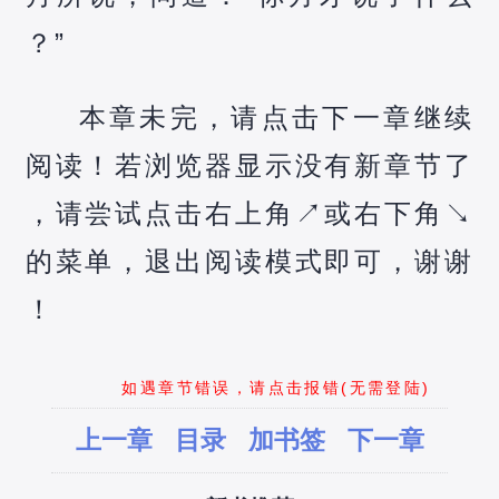
？”
本章未完，请点击下一章继续
阅读！若浏览器显示没有新章节了
，请尝试点击右上角↗️或右下角↘️
的菜单，退出阅读模式即可，谢谢
！
如遇章节错误，请点击报错(无需登陆)
上一章
目录
加书签
下一章