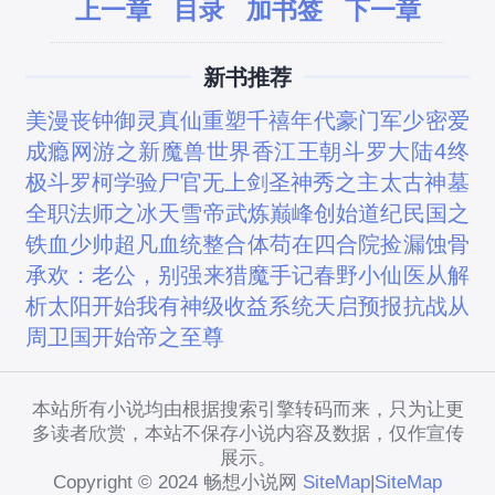
上一章
目录
加书签
下一章
新书推荐
美漫丧钟
御灵真仙
重塑千禧年代
豪门军少密爱
成瘾
网游之新魔兽世界
香江王朝
斗罗大陆4终
极斗罗
柯学验尸官
无上剑圣
神秀之主
太古神墓
全职法师之冰天雪帝
武炼巅峰
创始道纪
民国之
铁血少帅
超凡血统整合体
苟在四合院捡漏
蚀骨
承欢：老公，别强来
猎魔手记
春野小仙医
从解
析太阳开始
我有神级收益系统
天启预报
抗战从
周卫国开始
帝之至尊
本站所有小说均由根据搜索引擎转码而来，只为让更
多读者欣赏，本站不保存小说内容及数据，仅作宣传
展示。
Copyright © 2024 畅想小说网
SiteMap
|
SiteMap