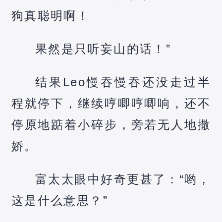
狗真聪明啊！
果然是只听妄山的话！”
结果Leo慢吞慢吞还没走过半
程就停下，继续哼唧哼唧响，还不
停原地踮着小碎步，旁若无人地撒
娇。
富太太眼中好奇更甚了：“哟，
这是什么意思？”