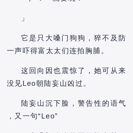
」
它是只大嗓门狗狗，猝不及防
一声吓得富太太们连拍胸脯。
这回向因也震惊了，她可从来
没见Leo朝陆妄山凶过。
陆妄山沉下脸，警告性的语气
，又一句“Leo”