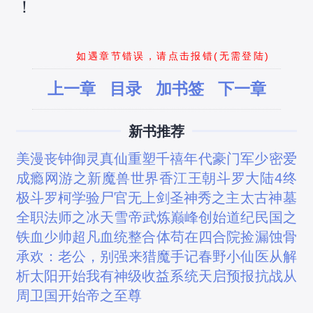
！
如遇章节错误，请点击报错(无需登陆)
上一章
目录
加书签
下一章
新书推荐
美漫丧钟
御灵真仙
重塑千禧年代
豪门军少密爱
成瘾
网游之新魔兽世界
香江王朝
斗罗大陆4终
极斗罗
柯学验尸官
无上剑圣
神秀之主
太古神墓
全职法师之冰天雪帝
武炼巅峰
创始道纪
民国之
铁血少帅
超凡血统整合体
苟在四合院捡漏
蚀骨
承欢：老公，别强来
猎魔手记
春野小仙医
从解
析太阳开始
我有神级收益系统
天启预报
抗战从
周卫国开始
帝之至尊