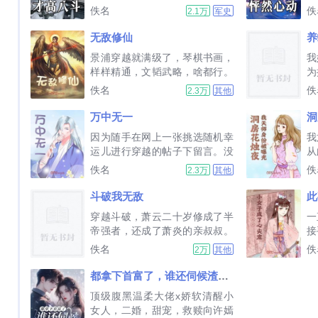
术，21世纪的杜蘅强横归来，一
天
佚名
佚
2.1万
军史
夜诗尽天下文，成就诗仙之名，
神
未婚妻追悔莫及。女帝微服私
号
无敌修仙
养
访，被他的学问和见识深深折
医
景浦穿越就满级了，琴棋书画，
我
服，在他的指点下逐渐走向富国
骨
样样精通，文韬武略，啥都行。
为
强兵之路，一统天下。...
次
但，很快景浦发现，这里是一个
惹
佚名
佚
2.3万
其他
修仙的世界！可为啥自己是个废
家
材凡人，天下第一剑仙与天下第
佑
万中无一
一刀圣，为了谁能给自己挑水劈
边
因为随手在网上一张挑选随机幸
我
柴而打架？还有那仙界第一圣女
发
运儿进行穿越的帖子下留言。没
从
与妖界...
圈套
想到一觉醒来，白夜就发现自己
别
佚名
佚
2.3万
其他
竟然穿越到了斗罗大陆！本以为
道
被选中穿越就已经是自己的金手
转
斗破我无敌
此
指了。正当白夜对马上要进行的
我
穿越斗破，萧云二十岁修成了半
一
武魂觉醒，感到无比惊慌和担忧
扎
帝强者，还成了萧炎的亲叔叔。
接
之际，...
步
面对纳兰嫣然退婚，萧云道小炎
一
佚名
佚
2万
其他
问
子，说出你的经典名言。面对魂
死
殿护法，萧云道小炎子，看我来
蛇
都拿下首富了，谁还伺候渣前夫啊！
对付这只桀桀桀。面对魂天帝，
司
顶级腹黑温柔大佬x娇软清醒小
萧云大手一挥，走上前去...
一
女人，二婚，甜宠，救赎向许嫣
保