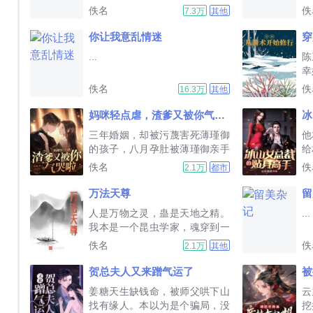
佚名
佚
7.3万
其他
你让我意乱情迷
穿
...
陈
幸
猎
佚名
佚
16.3万
其他
拳
奈
妈咪轻点虐，渣爹又被你气哭啦
冰
敛
三年婚姻，却被污蔑害死薄瑾御
他
得
的孩子，八月孕肚被薄瑾御亲手
给
手
灌下堕胎药，导致早产并被丢出
友
佚名
佚
2.1万
都市
薄家。五年后，她摇身一变成为
他
顶级神医，追求者无数。薄瑾御
夜
万法天尊
留
却强势的将她逼至角落，那两个
同.
人是万物之灵，蛊是天地之精。
...
孩子是我的亲生骨肉？沈宁苒笑
我本是一个昆虫学家，魂穿到一
了笑，错，你的亲生骨肉已经被
个修仙世界的御虫少年身上。继
佚名
佚
2.1万
其他
你...
承了被原主视为垃圾的成长蛊，
获得了能看到万物成长度的能
贺总夫人又来蹭气运了
力。我坚信没有废物的蛊虫，只
姜糖天生缺钱命，被师父哄下山
云
有废物的宿主，全看宿主的脑洞
找有缘人。本以为是个骗局，没
挖
有多强。...