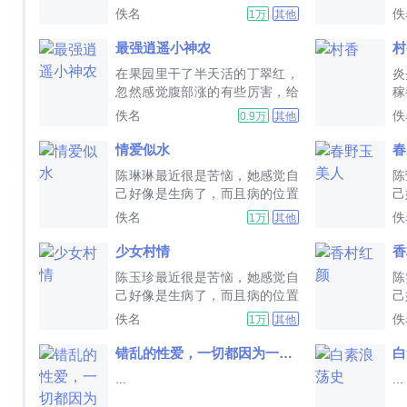
耻。...
不
佚名
佚
1万
其他
每
最强逍遥小神农
村
在果园里干了半天活的丁翠红，
炎
忽然感觉腹部涨的有些厉害，给
稼
今天来帮忙的小叔子赵小磊说了
的
佚名
佚
0.9万
其他
一声，就赶忙的向着园子后面走
一
去。...
便
情爱似水
春
陈琳琳最近很是苦恼，她感觉自
陈
己好像是生病了，而且病的位置
己
还很羞耻。...
还
佚名
佚
1万
其他
少女村情
香
陈玉珍最近很是苦恼，她感觉自
陈
己好像是生病了，而且病的位置
己
还很羞耻。...
还
佚名
佚
1万
其他
错乱的性爱，一切都因为一个移动硬盘
白
...
...