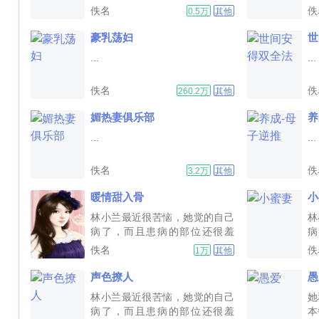
佚名
佚
0.5万
其他
豪乳荡妇
世
...
...
佚名
佚
260.2万
其他
媚热妻俱乐部
养
...
...
佚名
佚
3.2万
其他
暖情甜入骨
小
林小兰最近很苦恼，她觉的自己
林
病了，而且患病的部位还很羞
病
耻。...
耻。
佚名
佚
1万
其他
声色撩人
愚
林小兰最近很苦恼，她觉的自己
她
病了，而且患病的部位还很羞
本