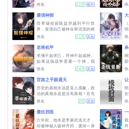
想到一下山就遇到了个金大腿，
彻
佚名
佚
2.1万
都市
站他旁边功德就蹭蹭涨，拉一下
黄
手功德翻倍，能花的钱也越来越
想
最强神探
大
多，姜糖立马决定，赖上他不走
尊
世界级侦探陈益穿越到平行世
（
了！众人发现，冷漠无情的贺三
修
界，发现自己被铐在审讯室的椅
弱
爷身边忽然出现了一个软乎乎的
忌
子上。他首先要做的，是洗脱自
家
佚名
佚
1.1万
其他
小姑娘，...
通
己的杀人嫌疑。离奇古怪的案
成
件，无法言喻的人心。从嫌疑人
后
老将机甲
杀
到刑警，从警司到警监，在每个
一
求佛不如求己，拜神不如成神。
绑
凶案现场，奏响罚罪的刑侦旋
声
如果这场战争需要一个神，我
获
律。...
人
来。他叫骥星河，65岁时，为了
签
佚名
佚
2.4万
其他
缠
给他儿子报仇去了异星战场。从
父！
机修师到机甲战士，从列兵到五
官路之手眼通天
星上将，从一介匹夫到万世之
历史的真相永远是盲人摸象，政
明
师。他走过了一段复仇之路，再
治的真相永远是没有真相！在充
女
回首...
满扑朔迷离，真假难辨的权谋斗
意
佚名
佚
2万
其他
争之中，苏沐将如何利用榜单，
己
来开拓属于自己的一片天地，完
他
最狂邪医
一
成自己心底那份小小愿望呢？一
傻
六年前，他本是李家武道天才，
我
切尽在官榜老隐二零一二年倾力
国
却被神秘人破碎丹田，废掉一身
拜
打造权谋爽文，请诸君多...
圈