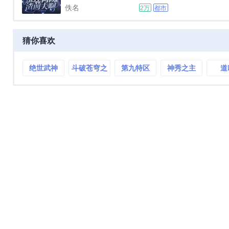
桑结了一场伤筋动骨的婚，直到
佚名
2万
都市
法回
把周牧川和白月光堵在酒店圆床
上，她终于幡然醒悟，原来真心
换不来真心。她收起满身狼藉，
猜你喜欢
选择净身出户。离婚当天，在前
夫和小三的注视下，她拉了个陌
生男...
绝世武神
斗破苍穹之
第九特区
神秀之主
道
魂天帝