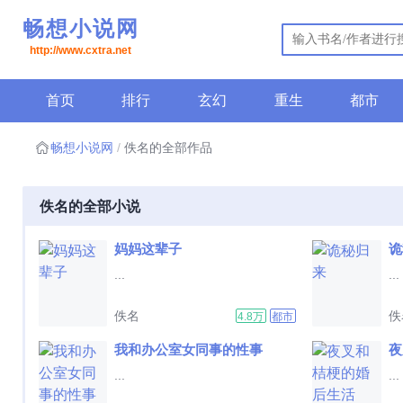
畅想小说网
http://www.cxtra.net
首页
排行
玄幻
重生
都市
畅想小说网
佚名的全部作品
佚名的全部小说
妈妈这辈子
诡
...
...
佚名
佚
4.8万
都市
我和办公室女同事的性事
夜
...
...