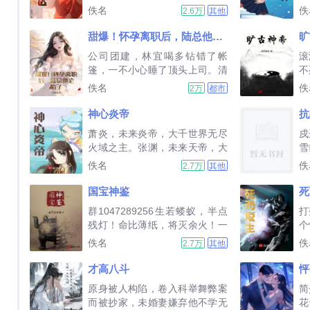
修为，沦为废物，被赶出家族。
一
佚名
佚
2.6万
其他
六年后，妖孽下山，一身修为，
子
绝世医术，无敌归来，百倍复
甜爆！怀孕离职后，陆总他沦陷了
旷
仇，大杀四方。他有六位绝色师
我
公司团建，林宜喝多钻错了帐
滚
姐，上百隐门势力，无敌师尊，
篷，一不小心睡了顶头上司。清
不
谁若招惹，唯有一死。...
醒后看着那张帅绝人寰的脸，林
往
佚名
佚
2万
都市
宜抱着衣服仓皇逃走，从此在上
万
司眼皮子底下如履薄冰。林宜打
瞰
神心炎帝
抗
算把这件事烂肚子里，两个月后
只
萧炎，未来炎帝，大千世界无尽
戍
却发现自己怀孕了。就在她打算
苍
火域之主。张渊，未来天帝，大
雪
再次跑路时，机场被封锁，冰山
无
千世界第一位主宰境。萧炎张渊
国
佚名
佚
2.7万
其他
总裁将她堵...
是我小姑和亲娘舅的儿子，真正
斗
的至爱亲朋，最信任的亲表哥，
损
国宝神鉴
死
天赋在我之上，智慧在我之上，
按
群1047289256生若蝼蚁，半点
打
格局在我之上，是我和我老师最
心
残灯！命比薄纸，将灭余火！一
个
认可的男人。...
说
叶浮萍，逆天而行！一束草芥，
佚名
佚
2.7万
其他
惊世壮举！我这一生，只为复
仇！对话古今，品鉴历史，守护
才高八斗
怦
国宝，重现传奇！　...
原身被人构陷，卷入科举舞弊案
简
而被抄家，未婚妻嫌弃他不学无
花