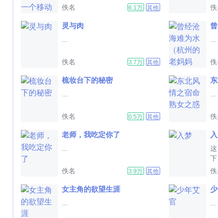
佚名
佚
6.1万
其他
灵与肉
...
...
佚名
佚
3.7万
其他
梳妆台下的秘密
东
...
...
佚名
佚
0.5万
其他
老师，我吃定你了
入
...
这
下
不
佚名
佚
3.9万
其他
乐.
女主角的欲望生涯
少
...
...