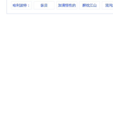
哈利波特：
纵目
加满悟性的
醉枕江山
混沌
虚假的狮院
我打爆邪祟
勇士