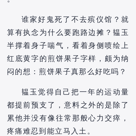
谁家好鬼死了不去殡仪馆？就
算有执念为什么要跑路边摊？韫玉
半撑着身子喘气，看着身侧喷绘上
红底黄字的煎饼果子字样，颇为纳
闷的想：煎饼果子真那么好吃吗？
韫玉觉得自己把一年的运动量
都提前预支了，意料之外的是除了
累他并没有像往常那般心力交瘁，
疼痛难忍到能立马入土。