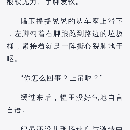
酸软无力、手脚发软。
韫玉摇摇晃晃的从车座上滑下
，左脚勾着右脚踉跄到路边的垃圾
桶，紧接着就是一阵撕心裂肺地干
呕。
“你怎么回事？上吊呢？”
缓过来后，韫玉没好气地自言
自语。
纪晏还没从那场速度与激情中