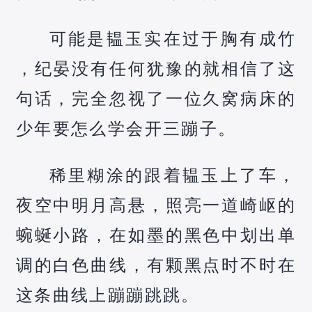
可能是韫玉实在过于胸有成竹
，纪晏没有任何犹豫的就相信了这
句话，完全忽视了一位久窝病床的
少年要怎么学会开三蹦子。
稀里糊涂的跟着韫玉上了车，
夜空中明月高悬，照亮一道崎岖的
蜿蜒小路，在如墨的黑色中划出单
调的白色曲线，有颗黑点时不时在
这条曲线上蹦蹦跳跳。