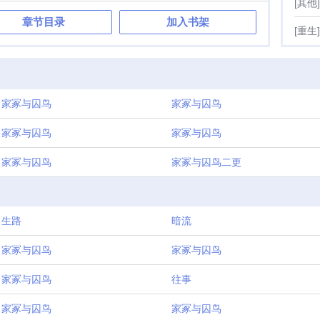
[其他]
那人回过头，率先映入眼帘的是那张精美绝伦的脸，一双桃花
章节目录
加入书架
总带着似有若无的笑意……他叫纪晏。韫玉很想直接掐死他，
[重生]
能入轮回。可能是韫玉的怨气实在太高，纪晏一展折扇，决定
降降火气，开口便提供了可以延长倒计时的办法。靠这个可以
阳两界的能力，给那些鬼魂了却执念攒功德，攒下的功德可以
玉眼前一亮。自裁是什么？谁要自裁？他辛辛苦苦活到了十八
了去送死吗？当然不是！而纪晏作为一个没有实体的鬼到了阳
家冢与囚鸟
家冢与囚鸟
狐狸身上。为此，韫玉不仅要打工续命、工资对半分，还得额
艰巨的任务：养狐狸（撸宠。——————每当纪晏趴在他肩
家冢与囚鸟
家冢与囚鸟
尾一下下扫过他面无表情的脸颊时，总会换来对方不耐烦的皱
，这般日子会一直过下去，甚至长到永生永世。直到那只狐狸
家冢与囚鸟
家冢与囚鸟二更
荡的房间里，韫玉陷入一场绵长的梦。梦境溯回万年之前，韫
株桃花树，也终于窥见了那段被遗忘的、始于万年前的真
若寄
生路
暗流
家冢与囚鸟
家冢与囚鸟
家冢与囚鸟
往事
家冢与囚鸟
家冢与囚鸟