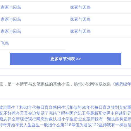
家冢与囚鸟
家冢与囚鸟
家冢与囚鸟
家冢与囚鸟
家冢与囚鸟
家冢与囚鸟
飞鸟
更多章节列表 >>
弦，是一本情节与文笔俱佳的其他小说，畅想小说网转载收集
《倏忽经
被迫重生了
和60年代每日盲盒悠闲生活相似的
60年代每日盲盒签到
弃妃
妃不好惹
今天又被迫复活了完结了吗
神医弃妃王爷最新互动
男主穿越到
斋志异全新现货
误把网恋对象认成小学生后全文
巫师我有一颗技能树最
传奇开始享受人生
吾生一般指什么
第218章但为君故122
巫师我有一棵技