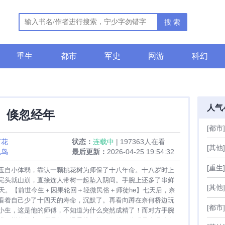
搜 索
重生
都市
军史
网游
科幻
人气
倏忽经年
[都市]
汀花
状态：
连载中
| 197363人在看
[其他]
飞鸟
最后更新：
2026-04-25 19:54:32
[重生]
玉自小体弱，靠认一颗桃花树为师保了十八年命。十八岁时上
完头就山崩，直接连人带树一起坠入阴间。手腕上还多了串鲜
[其他]
0天。【前世今生＋因果轮回＋轻微民俗＋师徒he】七天后，奈
看着自己少了十四天的寿命，沉默了。再看向蹲在奈何桥边玩
[都市]
小生，这是他的师傅，不知道为什么突然成精了！而对方手腕
模一样的数字。哪是什么温柔护短的好师傅？分明是个吸他寿