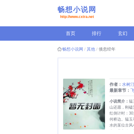
畅想小说网
http://www.cxtra.net
首页
排行
玄幻
畅想小说网
其他
倏忽经年
作者：
水树
最新章节：
小说简介：
韫
山还愿，刚磕
红倒计时：3
何桥边。韫玉
水的某位古风
上，是和他一