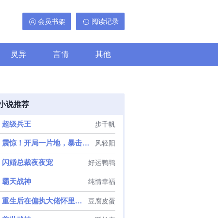
会员书架
阅读记录
灵异
言情
其他
小说推荐
超级兵王
步千帆
震惊！开局一片地，暴击出奇迹
风轻阳
闪婚总裁夜夜宠
好运鸭鸭
霸天战神
纯情幸福
重生后在偏执大佬怀里撒野
豆腐皮蛋