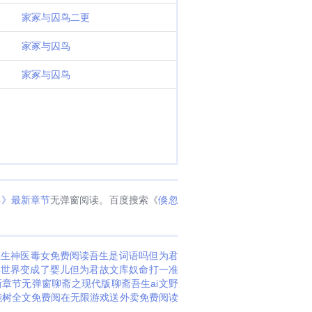
家冢与囚鸟二更
家冢与囚鸟
家冢与囚鸟
年》最新章节
无弹窗阅读。百度搜索《
倏忽
重生神医毒女免费阅读
吾生是词语吗
但为君
异世界变成了婴儿
但为君故文库
奴命打一准
新章节无弹窗
聊斋之现代版聊斋
吾生ai
文野
能树全文免费阅
在无限游戏送外卖免费阅读