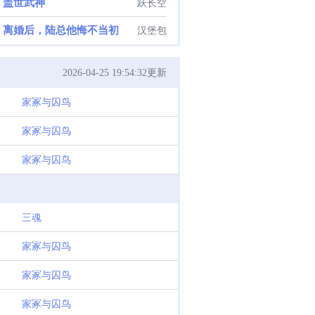
盖世武神
跃长空
离婚后，陆总他悔不当初
汉堡包
2026-04-25 19:54:32更新
家冢与囚鸟
家冢与囚鸟
家冢与囚鸟
三魂
家冢与囚鸟
家冢与囚鸟
家冢与囚鸟