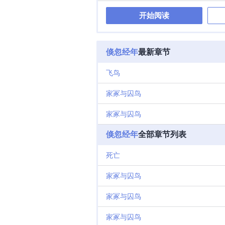
命的吸血鬼！
开始阅读
眼微弯，嘴角
都不用自裁就
给自己的乖徒
自由穿梭在阴
倏忽经年
最新章节
换成性命。韫
岁，难道是为
飞鸟
间只能附身在
外负责另一项
家冢与囚鸟
头，用蓬松狐
眉。韫玉以为
家冢与囚鸟
忽然消失。空
玉亲手种下一
倏忽经年
全部章节列表
相…… 浮生
死亡
家冢与囚鸟
家冢与囚鸟
家冢与囚鸟