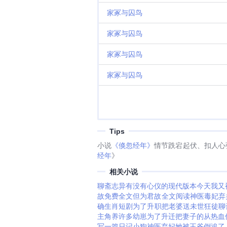
家冢与囚鸟
家冢与囚鸟
家冢与囚鸟
家冢与囚鸟
Tips
小说
《倏忽经年》
情节跌宕起伏、扣人心
经年
》
相关小说
聊斋志异有没有心仪的现代版本
今天我又
故免费全文
但为君故全文阅读
神医毒妃弃
确生肖
短剧为了升职把老婆送
未世狂徒
聊
主角养许多幼崽
为了升迁把妻子的
从热血
写一篇日记小狗
神医弃妃她被王爷倒追了