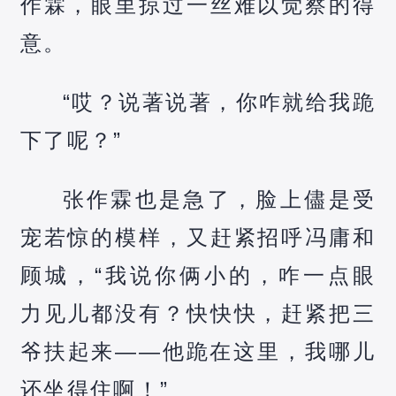
作霖，眼里掠过一丝难以觉察的得
意。
“哎？说著说著，你咋就给我跪
下了呢？”
张作霖也是急了，脸上儘是受
宠若惊的模样，又赶紧招呼冯庸和
顾城，“我说你俩小的，咋一点眼
力见儿都没有？快快快，赶紧把三
爷扶起来——他跪在这里，我哪儿
还坐得住啊！”