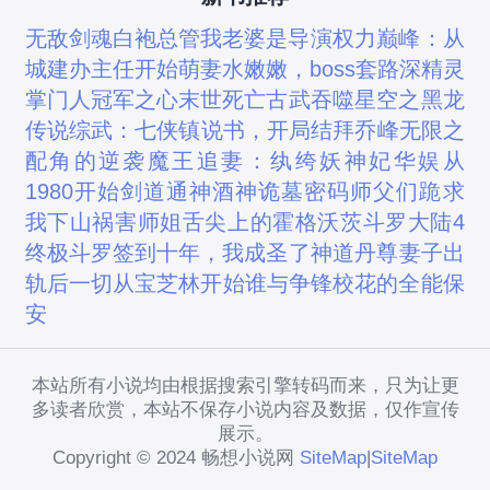
无敌剑魂
白袍总管
我老婆是导演
权力巅峰：从
城建办主任开始
萌妻水嫩嫩，boss套路深
精灵
掌门人
冠军之心
末世死亡古武
吞噬星空之黑龙
传说
综武：七侠镇说书，开局结拜乔峰
无限之
配角的逆袭
魔王追妻：纨绔妖神妃
华娱从
1980开始
剑道通神
酒神
诡墓密码
师父们跪求
我下山祸害师姐
舌尖上的霍格沃茨
斗罗大陆4
终极斗罗
签到十年，我成圣了
神道丹尊
妻子出
轨后
一切从宝芝林开始
谁与争锋
校花的全能保
安
本站所有小说均由根据搜索引擎转码而来，只为让更
多读者欣赏，本站不保存小说内容及数据，仅作宣传
展示。
Copyright © 2024 畅想小说网
SiteMap
|
SiteMap