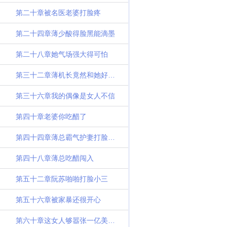
第二十章被名医老婆打脸疼
第二十四章薄少酸得脸黑能滴墨
第二十八章她气场强大得可怕
第三十二章薄机长竟然和她好亲密
第三十六章我的偶像是女人不信
第四十章老婆你吃醋了
第四十四章薄总霸气护妻打脸心机女
第四十八章薄总吃醋闯入
第五十二章阮苏啪啪打脸小三
第五十六章被家暴还很开心
第六十章这女人够嚣张一亿美金天价