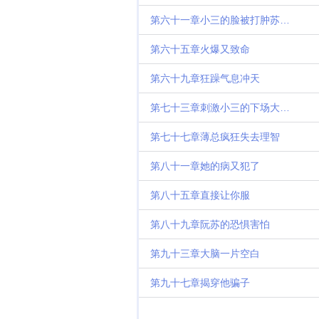
第六十一章小三的脸被打肿苏苏霸气拽翻天
第六十五章火爆又致命
第六十九章狂躁气息冲天
第七十三章刺激小三的下场大佬下手虐她
第七十七章薄总疯狂失去理智
第八十一章她的病又犯了
第八十五章直接让你服
第八十九章阮苏的恐惧害怕
第九十三章大脑一片空白
第九十七章揭穿他骗子