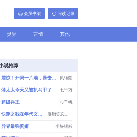
会员书架
阅读记录
灵异
言情
其他
小说推荐
震惊！开局一片地，暴击出奇迹
风轻阳
薄太太今天又被扒马甲了
七千万
超级兵王
步千帆
快穿之我在年代文里抱大腿
胭脂笑忘书生
异界最强赘婿
半块铜板