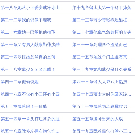
第十八章她从小可爱变成冷冰山
第十九章薄太太第一个马甲掉落
第二十二章我的偶像不理我
第二十三章薄少暗戳戳吃醋杠杠的
第二十六章她一巴掌把他拍飞
第二十七章他像气急败坏的弃夫
第三十章又有男人献殷勤薄少醋
第三十一章处理两个渣渣而已
第三十四章惊她竟然真的是薄太太
第三十五章她这个门主虚有其表吧
第三十八章薄少又又又吃醋了
第三十九章她和薄少是什么关系
第四十二章他偷袭她
第四十三章薄太太威武上热搜
第四十六章不仅有小三还有小四
第四十七章薄太太叫你回家跪搓衣板
第五十章薄总喝了一缸醋
第五十一章薄总为老婆撑腰男友力爆棚
第五十四章一拳头打烂薄总的脸
第五十五章脑补出来的大戏
第五十八章阮苏左拥右抱气炸薄总
第五十九章阮苏霸气打脸小三薄总打脸小三