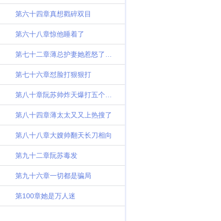
第六十四章真想戳碎双目
第六十八章惊他睡着了
第七十二章薄总护妻她惹怒了薄行止
第七十六章怼脸打狠狠打
第八十章阮苏帅炸天爆打五个男人
第八十四章薄太太又又上热搜了
第八十八章大嫂帅翻天长刀相向
第九十二章阮苏毒发
第九十六章一切都是骗局
第100章她是万人迷