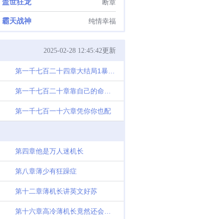
盖世狂龙
断章
霸天战神
纯情幸福
2025-02-28 12:45:42更新
第一千七百二十四章大结局1暴力洛丽
第一千七百二十章靠自己的命撒娇
第一千七百一十六章凭你你也配
第四章他是万人迷机长
第八章薄少有狂躁症
第十二章薄机长讲英文好苏
第十六章高冷薄机长竟然还会温柔