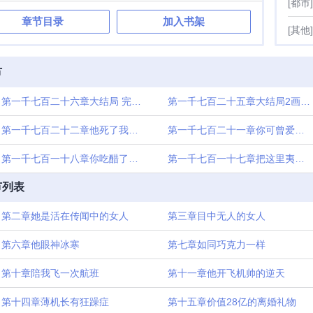
[都市]
章节目录
加入书架
[其他]
节
第一千七百二十六章大结局 完结爱你们
第一千七百二十五章大结局2画饼专家求婚
第一千七百二十二章他死了我爱你对不起
第一千七百二十一章你可曾爱过我我爱你
第一千七百一十八章你吃醋了可爱
第一千七百一十七章把这里夷为平地
节列表
第二章她是活在传闻中的女人
第三章目中无人的女人
第六章他眼神冰寒
第七章如同巧克力一样
第十章陪我飞一次航班
第十一章他开飞机帅的逆天
第十四章薄机长有狂躁症
第十五章价值28亿的离婚礼物