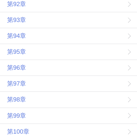
第92章
第93章
第94章
第95章
第96章
第97章
第98章
第99章
第100章