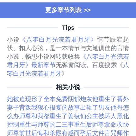
更多章节列表 >>
Tips
小说
《八零白月光浣若君月牙》
情节跌宕起
伏、扣人心弦，是一本情节与文笔俱佳的言情
小说，畅想小说网转载收集
《八零白月光浣若
君月牙》最新章节
无弹窗阅读。百度搜索《
八
零白月光浣若君月牙
》
相关小说
她被迫现形了全本免费
阴郁炮灰他重生了番外
妻子背叛我狠心报复的故事
出轨了男友他哥怎
么办
师尊和我都重生了姜绫仙
公主被坏人黑化
控制
重生与师尊的二三事
重生后师尊拿命求he
师尊前世后悔
和杀殿有感而孕后文件
言咒师作