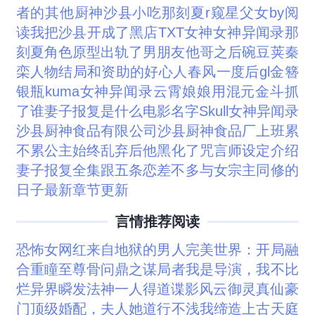
者的其他
厨神沙县小吃
那刻夏r
窥星父女by阅
读
我把沙县开成了黑店TXT
女神女神异闻录
那
刻夏角色原型
出轨了男朋友他哥之后碗豆荚
秦
栾人物结局
和资助的好心人春风一度后gl金簪
银瓶
kuma女神异闻录
云霄娘娘用混元金斗抓
了谁
妻子报复是什么电影名字
Skull女神异闻录
沙县厨神食品有限公司
沙县厨神食品厂上班累
不累
公主始终乱弃后他黑化了
咒言师设定介绍
妻子报复全集
跟五条恋差不多
与女宗主同修的
日子最新章节更新
言情推荐阅读
恐怖女网红
来自地狱的男人
完美世界：开局融
合重瞳至尊骨
问鼎之谋局者
我是导演，我不比
烂
异界瞬发法神
一人得道
谍影风云
御灵真仙
豪
门顶级婚配，夫人她道行不浅
我缔造上古天庭