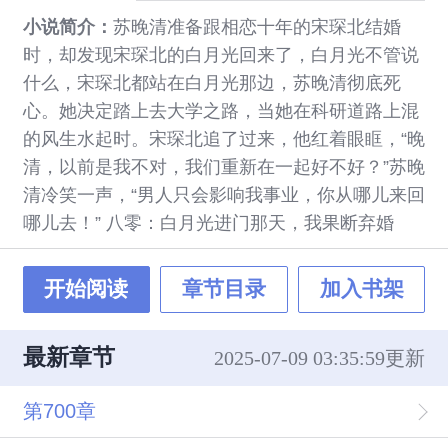
小说简介：
苏晚清准备跟相恋十年的宋琛北结婚
时，却发现宋琛北的白月光回来了，白月光不管说
什么，宋琛北都站在白月光那边，苏晚清彻底死
心。她决定踏上去大学之路，当她在科研道路上混
的风生水起时。宋琛北追了过来，他红着眼眶，“晚
清，以前是我不对，我们重新在一起好不好？”苏晚
清冷笑一声，“男人只会影响我事业，你从哪儿来回
哪儿去！” 八零：白月光进门那天，我果断弃婚
开始阅读
章节目录
加入书架
最新章节
2025-07-09 03:35:59更新
第700章