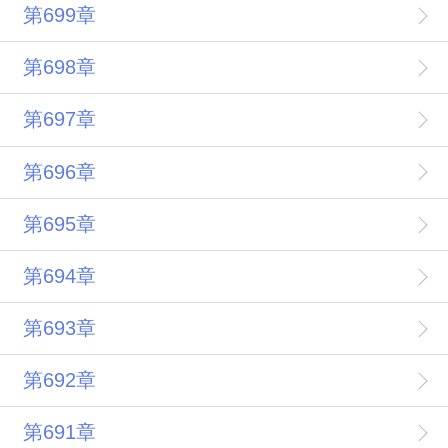
第699章
第698章
第697章
第696章
第695章
第694章
第693章
第692章
第691章