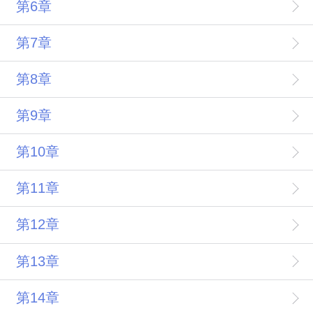
第6章
第7章
第8章
第9章
第10章
第11章
第12章
第13章
第14章