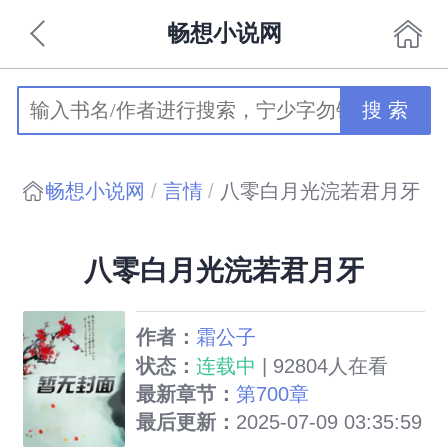
畅想小说网
搜 索
畅想小说网
言情
八零白月光浣若君月牙
八零白月光浣若君月牙
作者：
霜公子
状态：
连载中
| 92804人在看
最新章节：
第700章
最后更新：
2025-07-09 03:35:59