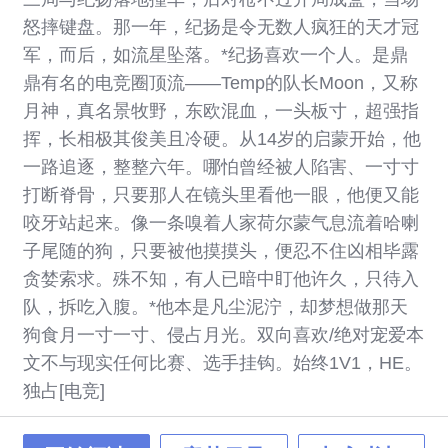
怒摔键盘。那一年，纪扬是令无数人疯狂的天才冠
军，而后，如流星坠落。*纪扬喜欢一个人。是鼎
鼎有名的电竞圈顶流——Temp的队长Moon，又称
月神，真名景牧野，东欧混血，一头板寸，超强指
挥，长相极其俊美且冷硬。从14岁的启蒙开始，他
一路追逐，整整六年。哪怕曾经被人陷害、一寸寸
打断脊骨，只要那人在镜头里看他一眼，他便又能
咬牙站起来。像一条嗅着人家荷尔蒙气息流着哈喇
子尾随的狗，只要被他摸摸头，便忍不住凶相毕露
贪婪索求。殊不知，有人已暗中盯他许久，只待入
队，拆吃入腹。*他本是凡尘泥泞，却梦想做那天
狗食月一寸一寸、侵占月光。双向喜欢/绝对宠爱本
文不与现实任何比赛、选手挂钩。始终1V1，HE。
独占[电竞]