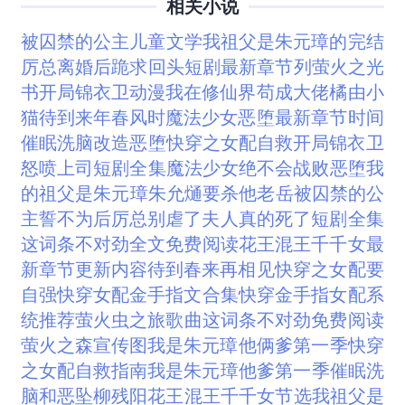
相关小说
被囚禁的公主儿童文学
我祖父是朱元璋的完结
厉总离婚后跪求回头短剧最新章节列
萤火之光
书
开局锦衣卫动漫
我在修仙界苟成大佬橘由小
猫
待到来年春风时
魔法少女恶堕最新章节时间
催眠洗脑改造恶堕
快穿之女配自救
开局锦衣卫
怒喷上司短剧全集
魔法少女绝不会战败恶堕
我
的祖父是朱元璋朱允熥要杀他老岳
被囚禁的公
主誓不为后
厉总别虐了夫人真的死了短剧全集
这词条不对劲全文免费阅读
花王混王千千女最
新章节更新内容
待到春来再相见
快穿之女配要
自强
快穿女配金手指文合集
快穿金手指女配系
统推荐
萤火虫之旅歌曲
这词条不对劲免费阅读
萤火之森宣传图
我是朱元璋他俩爹第一季
快穿
之女配自救指南
我是朱元璋他爹第一季
催眠洗
脑和恶坠
柳残阳花王混王千千女节选
我祖父是