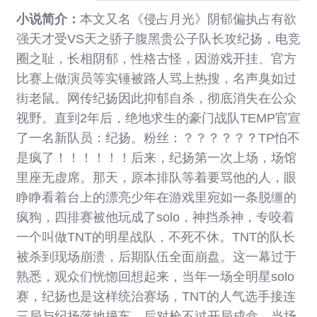
小说简介：
本文又名《侵占月光》阴郁偏执占有欲
强天才受VS天之骄子腹黑贵公子队长攻纪扬，电竞
圈之耻，长相阴郁，性格古怪，因游戏开挂、官方
比赛上做演员等实锤被路人骂上热搜，名声臭如过
街老鼠。网传纪扬因此抑郁自杀，彻底消失在公众
视野。直到2年后，绝地求生的豪门战队TEMP官宣
了一名新队员：纪扬。粉丝：？？？？？？TP怕不
是疯了！！！！！！后来，纪扬第一次上场，场馆
里座无虚席。那天，原本排队等着要骂他的人，眼
睁睁看着台上的漂亮少年在游戏里宛如一条脱缰的
疯狗，四排赛被他玩成了solo，神挡杀神，专咬着
一个叫做TNT的明星战队，不死不休。TNT的队长
被杀到现场崩溃，后期队伍全面崩盘。这一幕过于
熟悉，观众们恍惚回想起来，当年一场全明星solo
赛，纪扬也是这样统治赛场，TNT的人气选手接连
三局与纪扬落地撞车，后对枪不过开局成盒，当场