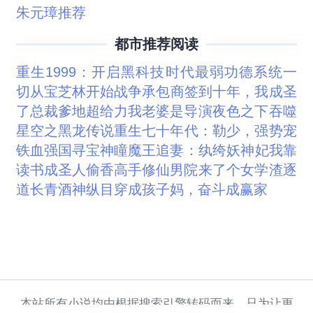
朱元璋推荐
都市推荐阅读
重生1999：开启黑科技时代
最弱功德系统
一
切从宝芝林开始
战争承包商
签到十年，我成圣
了
总裁爹地超给力
我老婆是导演
夜色之下
吞噬
星空之黑龙传说
重生七十年代：勒少，强势宠
铁血强国
寻宝神瞳
魔王追妻：纨绔妖神妃
我靠
读书成圣人
偷香高手
修仙男院来了个女学渣
逐
道长青
酒神
纵目
穿成孩子妈，奋斗成赢家
本站所有小说均由根据搜索引擎转码而来，只为让更