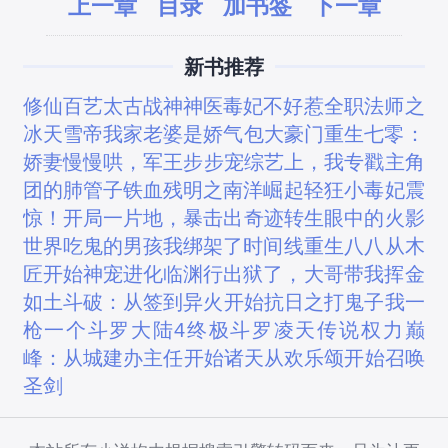
上一章
目录
加书签
下一章
新书推荐
修仙百艺
太古战神
神医毒妃不好惹
全职法师之
冰天雪帝
我家老婆是娇气包
大豪门
重生七零：
娇妻慢慢哄，军王步步宠
综艺上，我专戳主角
团的肺管子
铁血残明之南洋崛起
轻狂小毒妃
震
惊！开局一片地，暴击出奇迹
转生眼中的火影
世界
吃鬼的男孩
我绑架了时间线
重生八八从木
匠开始
神宠进化
临渊行
出狱了，大哥带我挥金
如土
斗破：从签到异火开始
抗日之打鬼子我一
枪一个
斗罗大陆4终极斗罗
凌天传说
权力巅
峰：从城建办主任开始
诸天从欢乐颂开始
召唤
圣剑