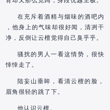
背却又那么宽阔，身段优越至极。
在充斥着酒精与烟味的酒吧内
，他身上的气味却很好闻，清冽干
净，反倒让云檀觉得自己臭乎乎。
骚扰的男人一看这情势，很快
悻悻走了。
陆妄山垂眸，看清云檀的脸，
眉角很轻的跳了下。
他认识云檀。