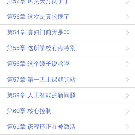
第52章 风笑天打摆子了
第53章 这次是真的病了
第54章 寡妇门前无是非
第55章 这所学校有点特别
第56章 这个矮子说啥呢
第57章 第一天上课就罚站
第59章 人工智能的新问题
第60章 核心控制
第61章 该程序正在被激活