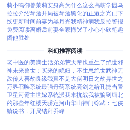
莉
小鸣御兽
茉莉安身高为什么这么高
萌学园乌
拉拉介绍
琴酒开局被琴酒黑化的
正道之光已下
线更新时间
前妻为黑月光我精神病我反拉警报
免费阅读
离婚后前妻全家悔哭了小心小欣笔趣
阁
他胜处
科幻推荐阅读
老中医的美满生活
弟弟荒天帝也重生了
绝世邪
神
未来兽世：买来的媳妇，不生崽
绝世武神
无
敌传人
喜劫良缘
我真不是大佬
明日之劫
异世之
万界召唤系统
最强丹药系统
亮剑之给孔捷当警
卫
星河霸主
世嫁
系统派我来抗战
我被骗到缅北
的那些年
红楼天骄
定河山
华山神门
综武：七侠
镇说书，开局结拜乔峰