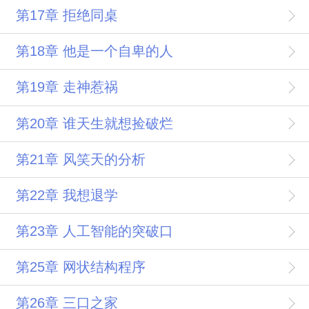
第17章 拒绝同桌
第18章 他是一个自卑的人
第19章 走神惹祸
第20章 谁天生就想捡破烂
第21章 风笑天的分析
第22章 我想退学
第23章 人工智能的突破口
第25章 网状结构程序
第26章 三口之家