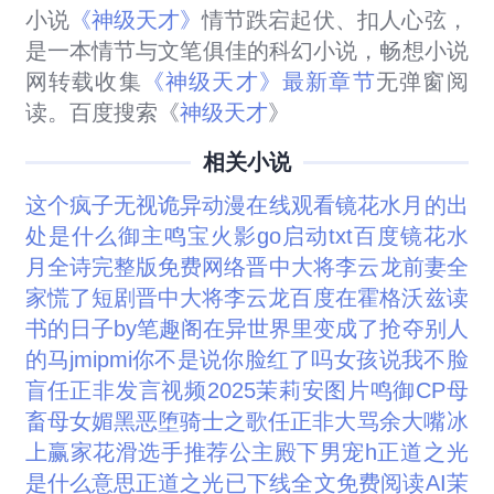
小说
《神级天才》
情节跌宕起伏、扣人心弦，
是一本情节与文笔俱佳的科幻小说，畅想小说
网转载收集
《神级天才》最新章节
无弹窗阅
读。百度搜索《
神级天才
》
相关小说
这个疯子无视诡异动漫在线观看
镜花水月的出
处是什么
御主鸣宝火影go启动txt百度
镜花水
月全诗完整版
免费网络晋中大将李云龙
前妻全
家慌了短剧
晋中大将李云龙百度
在霍格沃兹读
书的日子by笔趣阁
在异世界里变成了抢夺别人
的马jmipmi
你不是说你脸红了吗
女孩说我不脸
盲
任正非发言视频2025
茉莉安图片
鸣御CP
母
畜母女媚黑恶堕
骑士之歌
任正非大骂余大嘴
冰
上赢家花滑选手推荐
公主殿下男宠h
正道之光
是什么意思
正道之光已下线全文免费阅读
AI茉