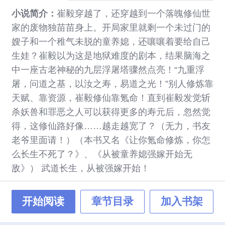
小说简介：
崔毅穿越了，还穿越到一个落魄修仙世
家的废物独苗苗身上。开局家里就剩一个未过门的
嫂子和一个稚气未脱的童养媳，还嚷嚷着要给自己
生娃？崔毅以为这是地狱难度的剧本，结果脑海之
中一座古老神秘的九层浮屠塔骤然点亮！“九重浮
屠，问道之基，以汝之寿，易道之光！”别人修炼靠
天赋、靠资源，崔毅修仙靠氪命！直到崔毅发觉斩
杀妖兽和罪恶之人可以获得更多的寿元后，忽然觉
得，这修仙路好像……越走越宽了？（无力，书友
老爷里面请！）（本书又名《让你氪命修炼，你怎
么长生不死了？》、《从被童养媳强嫁开始无
敌》） 武道长生，从被强嫁开始！
开始阅读
章节目录
加入书架