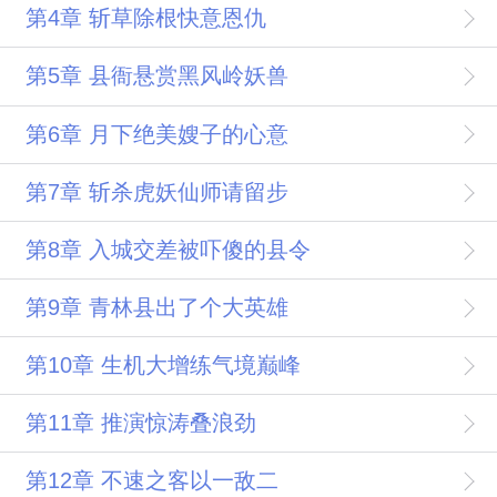
第4章 斩草除根快意恩仇
第5章 县衙悬赏黑风岭妖兽
第6章 月下绝美嫂子的心意
第7章 斩杀虎妖仙师请留步
第8章 入城交差被吓傻的县令
第9章 青林县出了个大英雄
第10章 生机大增练气境巅峰
第11章 推演惊涛叠浪劲
第12章 不速之客以一敌二