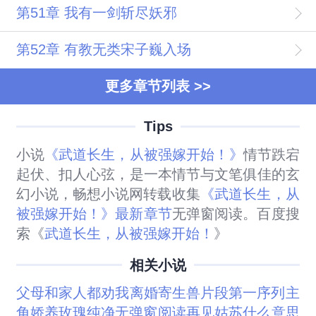
第51章 我有一剑斩尽妖邪
第52章 有教无类宋子巍入场
更多章节列表 >>
Tips
小说
《武道长生，从被强嫁开始！》
情节跌宕
起伏、扣人心弦，是一本情节与文笔俱佳的玄
幻小说，畅想小说网转载收集
《武道长生，从
被强嫁开始！》最新章节
无弹窗阅读。百度搜
索《
武道长生，从被强嫁开始！
》
相关小说
父母和家人都劝我离婚
寄生兽片段
第一序列主
角
娇养玫瑰纯净无弹窗阅读
再见姑苏什么意思