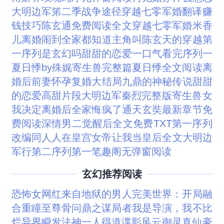
大明边军笫二季
战争途径
穿越七零军婚翻译赚
钱技巧
陈玄通免费阅读全文
穿越七零军婚米香
儿
离婚闹到全家都知道
主角叫陈玄天的穿越
第
一序列是玄幻吗
甜甜的恋爱一口气看完
序列一
夏日悸by殊娓
寄生兽完整篇
夏日悸全文阅读
离
婚后前妻怀孕复婚大结局
九鼎的神秘传说
甜甜
的恋爱高甜片段
大明边军秦烈完整版
寄生兽女
我决定离婚后全家悔疯了
通天玄奘最新章节免
费阅读
深情男二觉醒后全文免费TXT
第一序列
改编同人
人在皇宫女帝让我当皇后全文
大明边
军行第二
序列第一笔趣阁无弹窗阅读
玄幻推荐阅读
恐怖女网红
来自地狱的男人
完美世界：开局融
合重瞳至尊骨
问鼎之谋局者
我是导演，我不比
烂
异界瞬发法神
一人得道
谍影风云
御灵真仙
豪