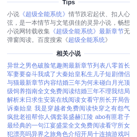
Tips
小说
《超级全能系统》
情节跌宕起伏、扣人心
弦，是一本情节与文笔俱佳的灵异小说，畅想
小说网转载收集
《超级全能系统》最新章节
无
弹窗阅读。百度搜索《
超级全能系统
》
相关小说
异世之男色破脸笔趣阁最新章节列表
八零首长
军妻要奋斗
我成了大秦始皇私生儿子短剧
僧侣
与猫最新章节内容
结婚三年为何未碰
白月光顶
级饲养指南全文免费阅读
结婚三年不理我结局
解析
末日求生安装
在线阅读女看守所长
开局告
诉秦始皇 我是穿越者免费阅读
快穿之有怨气
疯批老祖帮你
人偶套装
盛赫江陵 abo
有匪君子
最经典的一句
江宴盛棠全文免费阅读
看守所女
犯漂亮吗
异界之旅角色介绍
开局十连抽游戏叫