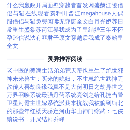
什么
我嬴政开局面壁穿越者首发网
盛赫江陵
僧
侣与猫在线观看
秦种田晋江
megahouse人偶
服
僧侣与猫免费阅读无弹窗全文
白月光娇养日
常重生
盛棠苏芮江晏
我成为了皇
结婚三年不怀
孕迷信说法
有匪君子原文
穿越后我成了秦始皇
全文
灵异推荐阅读
老中医的美满生活
弟弟荒天帝也重生了
绝世邪
神
未来兽世：买来的媳妇，不生崽
绝世武神
无
敌传人
喜劫良缘
我真不是大佬
明日之劫
异世之
万界召唤系统
最强丹药系统
亮剑之给孔捷当警
卫
星河霸主
世嫁
系统派我来抗战
我被骗到缅北
的那些年
红楼天骄
定河山
华山神门
综武：七侠
镇说书，开局结拜乔峰