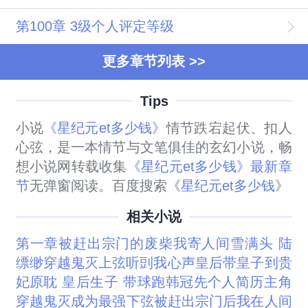
第100章 3级个人评定等级
更多章节列表 >>
Tips
小说
《星纪元et多少钱》
情节跌宕起伏、扣人
心弦，是一本情节与文笔俱佳的玄幻小说，畅
想小说网转载收集
《星纪元et多少钱》最新章
节
无弹窗阅读。百度搜索《
星纪元et多少钱
》
相关小说
第一章被赶出宗门的废柴
我寄人间雪满头 陆
缥缈
穿越鬼灭上弦听剅我心声
皇后带皇子到贵
妃
原耽 皇后生子 带球跑
韩冠先个人简历
主角
穿越鬼灭成为最强下弦
被赶出宗门后我在人间