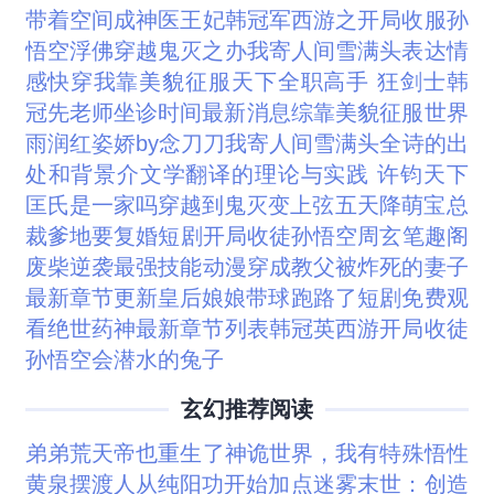
带着空间成神医王妃
韩冠军
西游之开局收服孙
悟空浮佛
穿越鬼灭之办
我寄人间雪满头表达情
感
快穿我靠美貌征服天下
全职高手 狂剑士
韩
冠先老师坐诊时间最新消息
综靠美貌征服世界
雨润红姿娇by念刀刀
我寄人间雪满头全诗的出
处和背景介
文学翻译的理论与实践 许钧
天下
匡氏是一家吗
穿越到鬼灭变上弦五
天降萌宝总
裁爹地要复婚短剧
开局收徒孙悟空周玄笔趣阁
废柴逆袭最强技能动漫
穿成教父被炸死的妻子
最新章节更新
皇后娘娘带球跑路了短剧免费观
看
绝世药神最新章节列表
韩冠英
西游开局收徒
孙悟空会潜水的兔子
玄幻推荐阅读
弟弟荒天帝也重生了
神诡世界，我有特殊悟性
黄泉摆渡人
从纯阳功开始加点
迷雾末世：创造