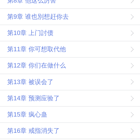
第8章 他这么厉害
第9章 谁也別想赶你去
第10章 上门討债
第11章 你可想取代他
第12章 你们在做什么
第13章 被误会了
第14章 预测应验了
第15章 疯心蛊
第16章 戒指消失了