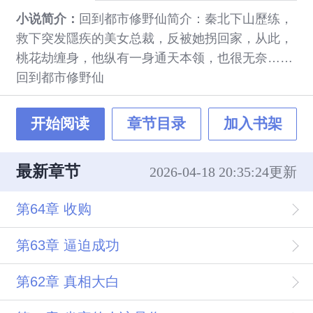
小说简介：
回到都市修野仙简介：秦北下山歷练，
救下突发隱疾的美女总裁，反被她拐回家，从此，
桃花劫缠身，他纵有一身通天本领，也很无奈……
回到都市修野仙
开始阅读
章节目录
加入书架
最新章节
2026-04-18 20:35:24更新
第64章 收购
第63章 逼迫成功
第62章 真相大白