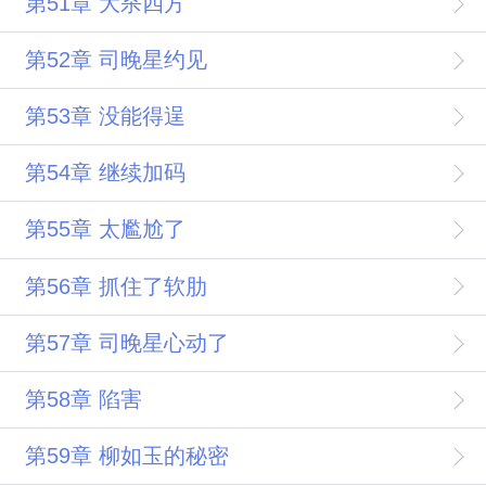
第51章 大杀四方
第52章 司晚星约见
第53章 没能得逞
第54章 继续加码
第55章 太尷尬了
第56章 抓住了软肋
第57章 司晚星心动了
第58章 陷害
第59章 柳如玉的秘密