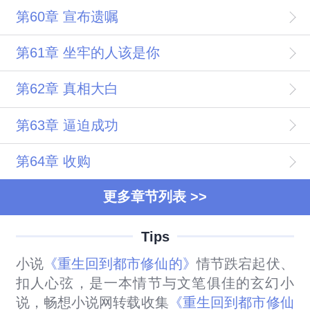
第60章 宣布遗嘱
第61章 坐牢的人该是你
第62章 真相大白
第63章 逼迫成功
第64章 收购
更多章节列表 >>
Tips
小说
《重生回到都市修仙的》
情节跌宕起伏、
扣人心弦，是一本情节与文笔俱佳的玄幻小
说，畅想小说网转载收集
《重生回到都市修仙