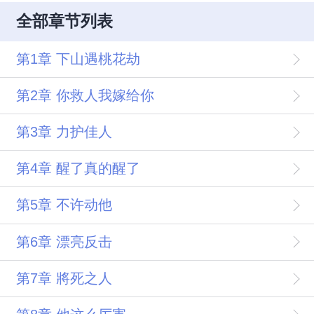
全部章节列表
第1章 下山遇桃花劫
第2章 你救人我嫁给你
第3章 力护佳人
第4章 醒了真的醒了
第5章 不许动他
第6章 漂亮反击
第7章 將死之人