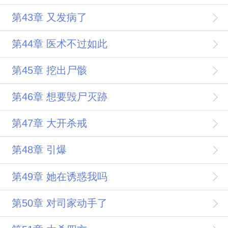
第43章 又发病了
第44章 医术不过如此
第45章 挖出尸骸
第46章 想要毁尸灭跡
第47章 大开杀戒
第48章 引爆
第49章 她在诱惑我吗
第50章 对司家动手了