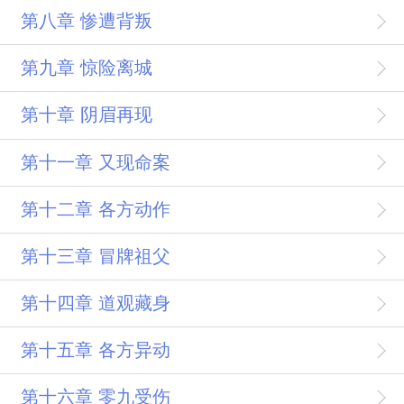
第八章 惨遭背叛
第九章 惊险离城
第十章 阴眉再现
第十一章 又现命案
第十二章 各方动作
第十三章 冒牌祖父
第十四章 道观藏身
第十五章 各方异动
第十六章 零九受伤