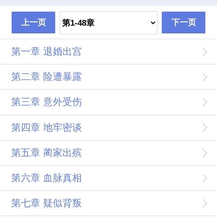
上一页
下一页
第一章 退婚出宫
第二章 险遭暴露
第三章 意外受伤
第四章 地牢密谈
第五章 蔺家出殡
第六章 血脉真相
第七章 疑似背叛