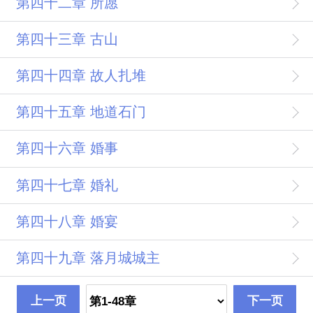
第四十二章 所愿
第四十三章 古山
第四十四章 故人扎堆
第四十五章 地道石门
第四十六章 婚事
第四十七章 婚礼
第四十八章 婚宴
第四十九章 落月城城主
上一页
下一页