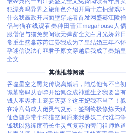
最经典的一句
江宴盛棠全文免费阅读
看守所女
犯漂亮吗
异界之旅角色介绍
开局十连抽游戏叫
什么
我嬴政开局面壁穿越者首发网
盛赫江陵
僧
侣与猫在线观看
秦种田晋江
megahouse人偶
服
僧侣与猫免费阅读无弹窗全文
白月光娇养日
常重生
盛棠苏芮江晏
我成为了皇
结婚三年不怀
孕迷信说法
有匪君子原文
穿越后我成了秦始皇
全文
其他推荐阅读
吞噬星空之黑龙传说
离婚后，陆总他悔不当初
诡墓密码
从吞噬开始氪金成神
重生之我要当有
钱人
巫界术士
宠妾灭妻？这王妃我不当了！
躲
在冷宫苟成大佬
灵气复苏：签到终极修炼天赋
仙傲
随身带个狩猎空间
原来我是妖二代
谁与争
锋
我以熟练度苟长生
灵气复苏的旁门祖师
逐道