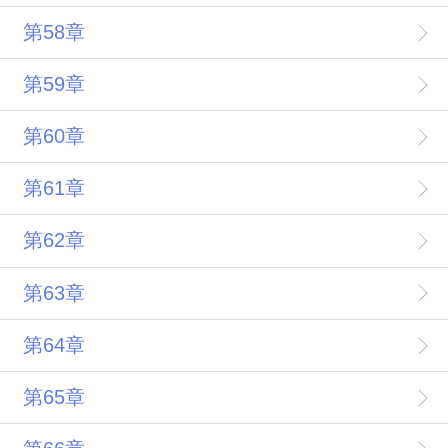
第58章
第59章
第60章
第61章
第62章
第63章
第64章
第65章