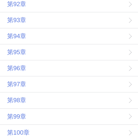
第92章
第93章
第94章
第95章
第96章
第97章
第98章
第99章
第100章