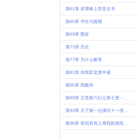
第61章 碧霄峰上雷音古书
第65章 书生与狐狸
第69章 围攻
第73章 历史
第77章 为什么断章
第81章 你我皆是笼中雀
第85章 我教你
第89章 五世家六纪元第七更－致盟主我本浪人刀不见鞘
第93章 天下第一位佛宗十一境第十一更－首订满3000
第96章 世间若有人辱我欺我笑我第三更－首订达3500