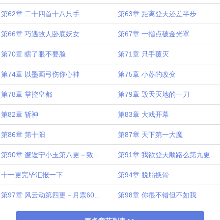
第62章 二十四首十八只手
第63章 距离登天还差半步
第66章 巧遇故人卧底妖女
第67章 一指点破金光罩
第70章 瞎了眼不要脸
第71章 只手覆灭
第74章 以墨画弓伤你心神
第75章 小苏的改变
第78章 掌控皇都
第79章 毁天灭地的一刀
第82章 斩神
第83章 大戏开幕
第86章 第十阳
第87章 天下第一大魔
第90章 邂逅宁小玉第八更－致盟主我本浪人刀不见鞘
第91章 我欲登天顺路么第九更－致盟主我本浪人刀不见鞘
十一更完毕汇报一下
第94章 脱胎换骨
第97章 风云动第四更－月票600加更
第98章 你很不错但不如我