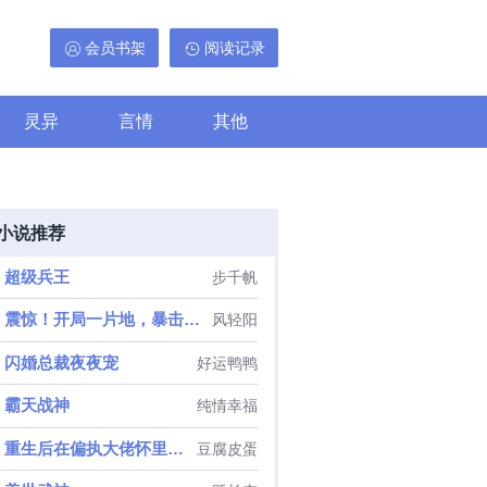
会员书架
阅读记录
灵异
言情
其他
小说推荐
超级兵王
步千帆
震惊！开局一片地，暴击出奇迹
风轻阳
闪婚总裁夜夜宠
好运鸭鸭
霸天战神
纯情幸福
重生后在偏执大佬怀里撒野
豆腐皮蛋