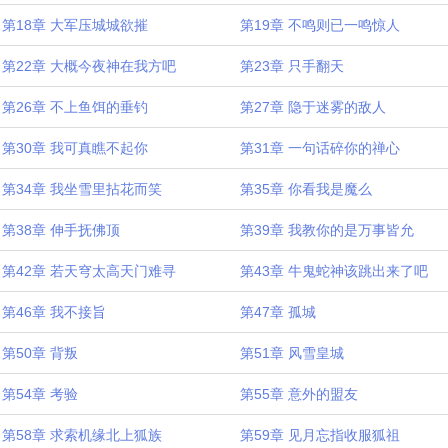
第18章 大军压城城欲摧
第19章 不鸣则已一鸣惊人
第22章 大概今夜神在我方吧
第23章 只手翻天
第26章 不上鱼饵的垂钓
第27章 隐于迷雾的敌人
第30章 我可真瞧不起你
第31章 一句话碎你的禅心
第34章 我坐雪里拈花而笑
第35章 你看我是魔么
第38章 伸手抚佛顶
第39章 我教你的是万事皆允
第42章 若天穹太高天门难寻
第43章 牛鬼蛇神该跳出来了吧
第46章 我不接旨
第47章 孤城
第50章 背叛
第51章 风雪皇城
第54章 考验
第55章 意外的盟友
第58章 求索机缘北上狐族
第59章 见月忘指收服狐祖