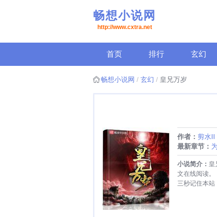
畅想小说网
http://www.cxtra.net
首页
排行
玄幻
畅想小说网
玄幻
皇兄万岁
作者：
剪水II
最新章节：
么成了魔皇
小说简介：
皇
文在线阅读。
三秒记住本站：畅