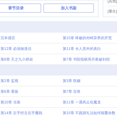
[其他]
章节目录
加入书架
[重生]
完本感言
第15章 终极的对峙异界的开荒
第12章 必须做道侣
第11章 令人意外的表白
第8章 天之九小师叔
第7章 书院指棋局月夜破剑招
第2章 监视
第3章 联姻
第6章 斋饭
第7章 念珠
第10章 当诛
第11章 一遇风云化魔龙
第14章 左手经文右手魔戟
第15章 不践踏礼法如何颠覆命数