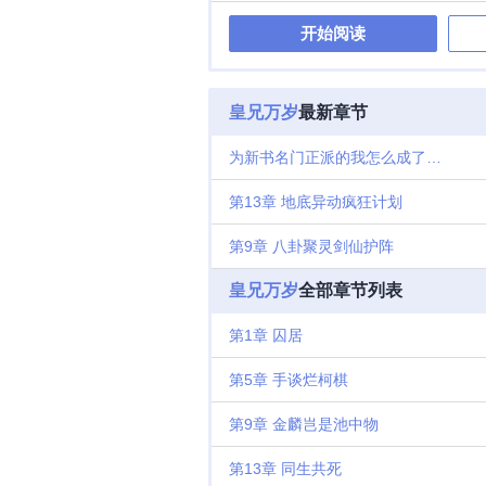
开始阅读
皇兄万岁
最新章节
为新书名门正派的我怎么成了魔皇求支持
第13章 地底异动疯狂计划
第9章 八卦聚灵剑仙护阵
皇兄万岁
全部章节列表
第1章 囚居
第5章 手谈烂柯棋
第9章 金麟岂是池中物
第13章 同生共死