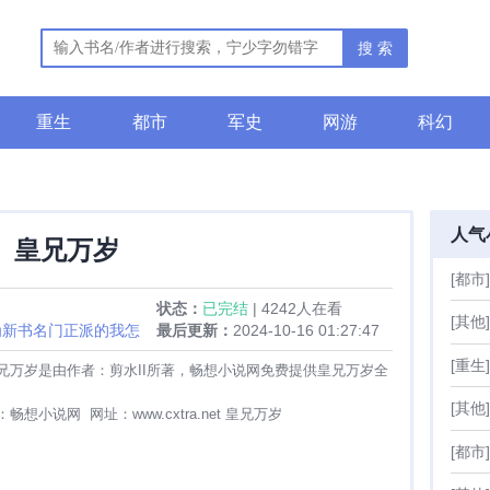
搜 索
重生
都市
军史
网游
科幻
人气
皇兄万岁
[都市]
状态：
已完结
| 4242人在看
[其他]
为新书名门正派的我怎
最后更新：
2024-10-16 01:27:47
求支持
[重生]
兄万岁是由作者：剪水II所著，畅想小说网免费提供皇兄万岁全
[其他]
想小说网 网址：www.cxtra.net 皇兄万岁
[都市]