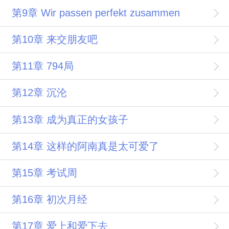
第9章 Wir passen perfekt zusammen
第10章 来交朋友吧
第11章 794局
第12章 沉沦
第13章 成为真正的女孩子
第14章 这样的阿南真是太可爱了
第15章 考试周
第16章 初次月经
第17章 爱上和爱下去