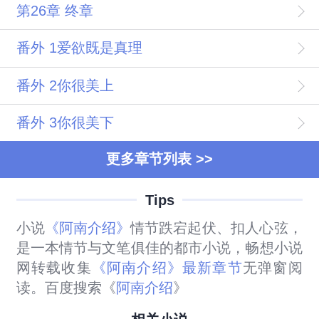
第26章 终章
番外 1爱欲既是真理
番外 2你很美上
番外 3你很美下
更多章节列表 >>
Tips
小说
《阿南介绍》
情节跌宕起伏、扣人心弦，
是一本情节与文笔俱佳的都市小说，畅想小说
网转载收集
《阿南介绍》最新章节
无弹窗阅
读。百度搜索《
阿南介绍
》