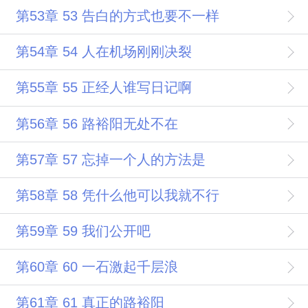
第53章 53 告白的方式也要不一样
第54章 54 人在机场刚刚决裂
第55章 55 正经人谁写日记啊
第56章 56 路裕阳无处不在
第57章 57 忘掉一个人的方法是
第58章 58 凭什么他可以我就不行
第59章 59 我们公开吧
第60章 60 一石激起千层浪
第61章 61 真正的路裕阳