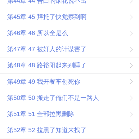
第44章 44 告白的烟花说不出
第45章 45 拜托了快觉察到啊
第46章 46 所以全是么
第47章 47 被奸人的计谋害了
第48章 48 路裕阳起来别睡了
第49章 49 我开餐车创死你
第50章 50 搬走了俺们不是一路人
第51章 51 全部拉黑删除
第52章 52 拉黑了知道来找了