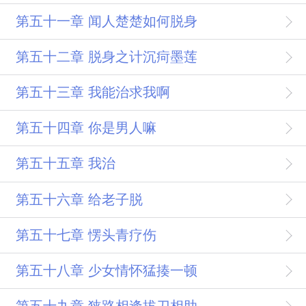
第五十一章 闻人楚楚如何脱身
第五十二章 脱身之计沉疴墨莲
第五十三章 我能治求我啊
第五十四章 你是男人嘛
第五十五章 我治
第五十六章 给老子脱
第五十七章 愣头青疗伤
第五十八章 少女情怀猛揍一顿
第五十九章 狭路相逢拔刀相助