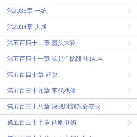
第2035章 一统
第2034章 大成
第五百四十二章 魔头末路
第五百四十一章 这是个陷阱补1414
第五百四十章 群攻
第五百三十九章 李代桃僵
第五百三十八章 决战时刻致命变故
第五百三十七章 两败俱伤