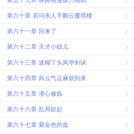
第六十章 若问杀人手翻云覆雨楼
第六十一章 回来了
第六十二章 天才小妞儿
第六十三章 迷糊丫头风华剑诀
第六十四章 风云气运麻烦到来
第六十五章 潜心修炼
第六十六章 乱局欲起
第六十七章 紫金色的血