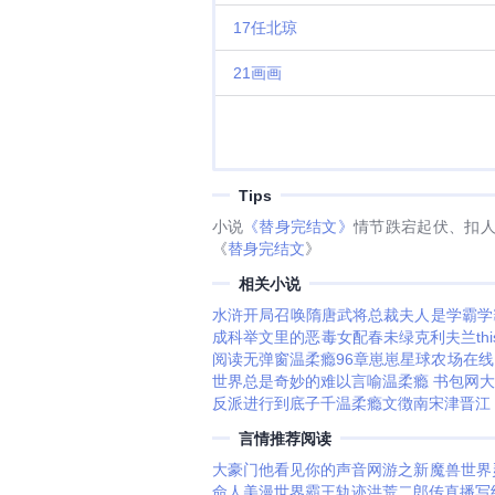
“他是我唯一
然形影不离。
17任北琼
母，揭开豪门
件。03后来
21画画
暂拥有过的“
胸宽广的人当
想发疯。林佑
望萧总能和他
的爱人。后来
Tips
发小跑了》，
月昭是君达律
小说
《替身完结文》
情节跌宕起伏、扣
是前途无量的
《
替身完结文
》
岑云峥回来。
相关小说
你走。”02
自己一点点递
水浒开局召唤隋唐武将
总裁夫人是学霸
学
他的手说，“
成科举文里的恶毒女配春未绿
克利夫兰this 
笑着看向门外
阅读无弹窗
温柔瘾96章
崽崽星球农场在线
能和云峥做这
世界总是奇妙的难以言喻
温柔瘾 书包网
大
过的东西。”
反派进行到底子千
温柔瘾文徴南宋津晋江
的绝望表情。
言情推荐阅读
挣开，“那你知
都说岑云峥干
大豪门
他看见你的声音
网游之新魔兽世界
他和柏嵘根本
命人
美漫世界霸王轨迹
洪荒二郎传
直播写