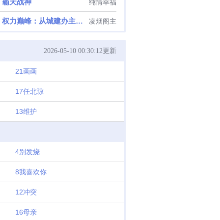
霸天战神
纯情幸福
权力巅峰：从城建办主任开始
凌烟阁主
2026-05-10 00:30:12更新
21画画
17任北琼
13维护
4别发烧
8我喜欢你
12冲突
16母亲