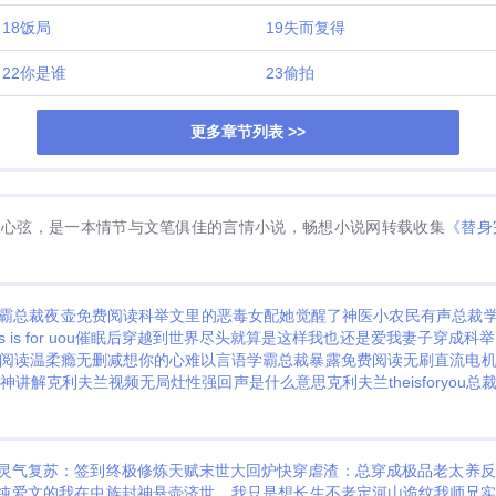
的爱人？”吃瓜群众发现婚礼当天还差点打起来的两个人，婚后忽
陆舟飏顶着林佑安的身份，仗着萧平海的势，手撕极品养父
18饭局
19失而复得
收养秘辛，把一桩被掩盖多年的恶事闹成了全网关注的社会事
灵魂归位，陆舟飏回到了自己的身体，萧平海也终于失去了他短
22你是谁
23偷拍
老婆”。陆舟飏：这下他和林佑安也算有情人终成眷属，我这种心
然是尊重祝福……个屁！萧平海：没了老婆的人生毫无意趣，
更多章节列表 >>
安：呃，两位，有没有一种可能，我的心愿不是复仇，而是希
一直爱而不得的人心意相通？陆舟飏一直以为自己穿成了别人
才知道，原来那个人等的，从始至终都是他。预收2《金丝雀跟
又名《你瞒我瞒》，挖墙脚文学，年下疯批攻x清醒狠绝受01许
所最年轻的合伙人，他的胜诉率漂亮，人更漂亮。外界都当他
人心弦，是一本情节与文笔俱佳的言情小说，畅想小说网转载收集
《替身
精英律师，没人知道他被柏嵘困在身边三年。直到柏嵘的发小
“月月，我们玩个游戏怎么样？”“让岑云峥开口找我要你，我就放
许月昭太清楚该怎么样让一个人卸下防备。他装顺从，装柔软，把
到那个男人面前，看着岑云峥从最初的冷淡疏离，到后来握住
霸总裁夜壶免费阅读
科举文里的恶毒女配她觉醒了
神医小农民有声
总裁学
跟我走，我娶你。”可那天深夜，柏嵘把力竭的他从床上抱起来，
is for uou
催眠后穿越到世界尽头
就算是这样我也还是爱我妻子
穿成科举
的岑云峥。“月月还是那么天真。”“我没有告诉过你吗？我之所以
阅读
温柔瘾无删减
想你的心难以言语
学霸总裁暴露免费阅读
无刷直流电
么多年朋友，是因为我们有一点最像。”“我们都最讨厌用别人用
神讲解克利夫兰视频
无局灶性强回声是什么意思
克利夫兰theisforyou
总
柏嵘在等，等许月昭失魂落魄，等他崩溃，等他露出自己最爱看
可是没有。“我知道，从一开始我就知道。”许月昭慢慢从他怀里
道我为什么还要答应吗？”“因为我选了他，没选你。”03所有人
净，像生来就活在阳光里，许月昭只看了他一眼就知道不是。
灵气复苏：签到终极修炼天赋
末世大回炉
快穿虐渣：总穿成极品老太养反
就是一类人，连看猎物时的眼神都没有区别。“昭昭，为什么要
纯爱文的我在虫族封神
悬壶济世，我只是想长生不老
定河山
诡纹
我师兄