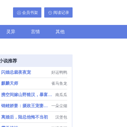
会员书架
阅读记录
灵异
言情
其他
小说推荐
闪婚总裁夜夜宠
好运鸭鸭
麒麟天师
雀马鱼龙
携空间嫁山野糙汉，暴富荒年
南瓜瓜
锦鲤娇妻：摄政王宠妻手册
一朵尘烟
离婚后，陆总他悔不当初
汉堡包