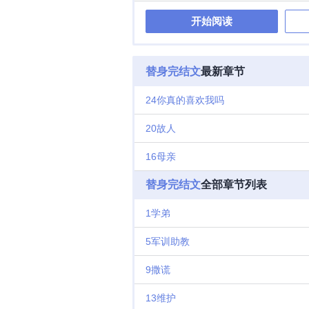
联姻，说我们
开始阅读
疤，他的眼睛
才明白那天找
经不要他了。
孩子，转身嫁
替身完结文
最新章节
出现在南风面
事，像一个卑
24你真的喜欢我吗
你爱我。”伪
失控地翻涌，
20故人
生，你是想做
后面狠虐攻，结
16母亲
《带球跑的b
了》，《金丝
替身完结文
全部章节列表
婚了》暗恋成
了。更坏的消
1学弟
经开始，司仪
的死对头，睚
5军训助教
俊得令人火大
萧平海！（爆
9撒谎
相。为了让灵
他的心愿。婚
会给他做饭？
13维护