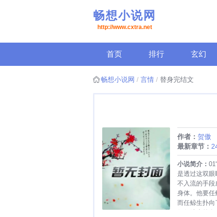
畅想小说网
http://www.cxtra.net
首页
排行
玄幻
畅想小说网
言情
替身完结文
作者：
贺傲
最新章节：
小说简介：
0
是透过这双眼
不入流的手段
身体。他要任
而任鲸生扑向
便任鲸生曾在