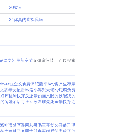
20故人
24你真的喜欢我吗
完结文》最新章节
无弹窗阅读。百度搜索
byez豆全文免费阅读
躺平boy丧尸生存
穿
文恶毒女配后by洛小湃
哭大佬by狠萌免费
机好坏检测
快穿反派景如画
六眼的技能
我的
裁的萌娃
帝后每天互殴看谁先死全集
快穿之
派
神话禁区
谍网
从呆毛王开始公开处刑
猎
实在太稳健了
梦回大明春
离婚后前妻成了债