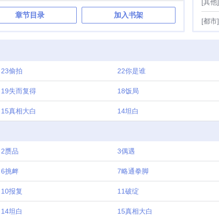
[其他]
试试，即便他们已经完全标记。车祸后，南风保留了眼角那道
章节目录
加入书架
终于不再像南星了。“任鲸生，我放你自由。”02任鲸生花了太久
[都市]
不到南风时的心慌意味着什么。他早就爱上了南风。可南风已
那个曾经满心满眼都是他的omega，洗掉了他的标记，打掉了
给了他的哥哥。03一向来倨傲的任鲸生，伪装成劣等alpha重新
前，笨拙地靠近，小心翼翼地讨好，做着从前绝不可能做的
劣又虔诚的小偷，偷来一点早已不属于自己的温情。“求你，求
23偷拍
22你是谁
装彻底暴露的那个雨夜，素来高傲的alpha跪在南风面前，信息素
嗓音沙哑如困兽。南风垂眼看着他，语气平静又残忍，“任鲸
19失而复得
18饭局
小|三吗？”预警：狗血替身文！超级狗血超级土味！前面狠虐受
局he！弃文不必告知~日更，每晚21:03更新同系列有完结文
15真相大白
14坦白
eta辅助回来了》，欢迎观看【预收文《穿越当天和死对头结婚
雀跟发小跑了》，欢迎大家收藏】预收1《穿越当天和死对头结
疾死鸭子嘴硬攻x伶牙俐齿但感情迟钝受01坏消息：陆舟飏穿越
息：他穿成了死对头萧平海的结婚对象。最坏的消息：婚礼已
2赝品
3偶遇
正在问他们愿不愿意。萧平海，豪门继承人，陆舟飏大学时期
眦必报，人生唯一的爱好就是给自己添堵。陆舟飏盯着那张英
6挑衅
7略通拳脚
的脸，在万众瞩目之下给了新郎一拳。【林佑安婚礼现场暴揍
）】02更离谱的是，除了萧平海，陆舟飏无法向任何人说出真
10报复
11破绽
魂归位，两人被迫达成合作，查清原主身上发生过什么，完成
后没多久，陆舟飏发现死对头一定是也被魂穿了。死对头居然
死对头居然会给自己撑腰？死对头居然会当着所有人的面说，
14坦白
15真相大白