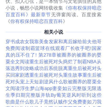
伏、扣人心弦，是一本情节与文笔俱佳的其他
小说，畅想小说网转载收集
《你有权保持暗恋
百度百科》最新章节
无弹窗阅读。百度搜索
《
你有权保持暗恋百度百科
》
相关小说
穿书成农女我靠美食发家
和离后嫁给前夫他哥
免费阅读
制霸篮球在线观看
厂长收手吧!国家
真的压不住了! 第278章
被圈养的
被圈养的婴
粟全文阅读
重生后被死对头捣烂了
制霸NBA从
落选秀到
攻略成功后系统脱离
重生后被死对头
买回家剧透
重生后被死对头重生故事
重生后被
死对头宠上天短剧
逆风什么歌
被圈养的罂栗全
文阅读
浮生梦山海app
妻妾如云完整版
无限逃
生季归期完整版
并轨By葡芙
逆风时听到这些
歌曲是什么歌
儿子竟然认贼作父
免费妻如刀
我