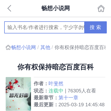
畅想小说网
搜 索
畅想小说网
其他
你有权保持暗恋百度百科
你有权保持暗恋百度百科
作者：
叶斐然
状态：
连载中
| 76305人在看
最新章节：
第十一章
最后更新：
2025-03-19 14:45:48