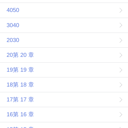
4050
3040
2030
20第 20 章
19第 19 章
18第 18 章
17第 17 章
16第 16 章