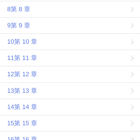
8第 8 章
9第 9 章
10第 10 章
11第 11 章
12第 12 章
13第 13 章
14第 14 章
15第 15 章
16第 16 章