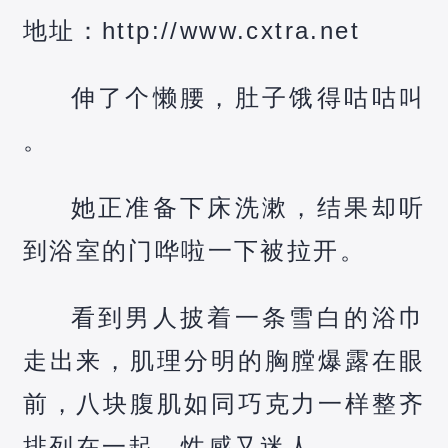
地址：http://www.cxtra.net
伸了个懒腰，肚子饿得咕咕叫
。
她正准备下床洗漱，结果却听
到浴室的门哗啦一下被拉开。
看到男人披着一条雪白的浴巾
走出来，肌理分明的胸膛爆露在眼
前，八块腹肌如同巧克力一样整齐
排列在一起，性感又迷人。