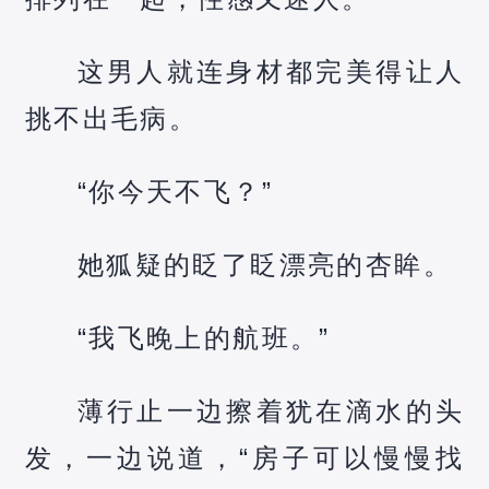
这男人就连身材都完美得让人
挑不出毛病。
“你今天不飞？”
她狐疑的眨了眨漂亮的杏眸。
“我飞晚上的航班。”
薄行止一边擦着犹在滴水的头
发，一边说道，“房子可以慢慢找