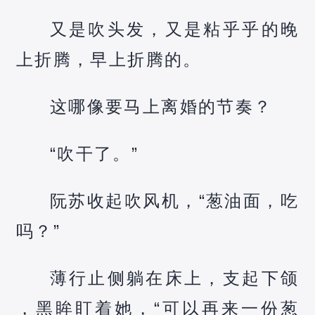
又是吹头发，又是粘乎乎的晚
上折腾，早上折腾的。
这哪像要马上离婚的节奏？
“吹干了。”
阮苏收起吹风机，“葱油面，吃
吗？”
薄行止侧躺在床上，支起下颌
，黑眸盯着她，“可以再来一份葱