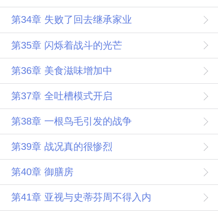
第34章 失败了回去继承家业
第35章 闪烁着战斗的光芒
第36章 美食滋味增加中
第37章 全吐槽模式开启
第38章 一根鸟毛引发的战争
第39章 战况真的很惨烈
第40章 御膳房
第41章 亚视与史蒂芬周不得入内