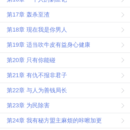
第17章 轰杀至渣
第18章 现在我是你男人
第19章 适当吹牛皮有益身心健康
第20章 只有你能碰
第21章 有仇不报非君子
第22章 与人为善钱局长
第23章 为民除害
第24章 我有秘方盟主麻烦的咔嚓加更