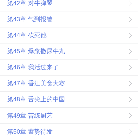
第42章 对牛弹琴
第43章 气到报警
第44章 砍死他
第45章 爆浆撒尿牛丸
第46章 我活过来了
第47章 香江美食大赛
第48章 舌尖上的中国
第49章 苦练厨艺
第50章 蓄势待发