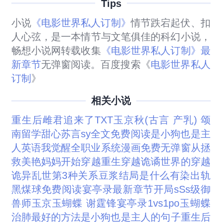
Tips
小说
《电影世界私人订制》
情节跌宕起伏、扣
人心弦，是一本情节与文笔俱佳的科幻小说，
畅想小说网转载收集
《电影世界私人订制》最
新章节
无弹窗阅读。百度搜索《
电影世界私人
订制
》
相关小说
重生后雌君追来了TXT
玉京秋(古言 产乳) 颂
南
留学甜心苏言sy全文免费阅读
是小狗也是主
人英语
我觉醒全职业系统漫画免费无弹窗
从拯
救美艳妈妈开始穿越
重生穿越诡谲世界的
穿越
诡异乱世
第3种关系豆浆结局是什么
有染出轨
黑煤球免费阅读
宴亭录最新章节
开局sSs级御
兽师
玉京
玉蝴蝶 谢霆锋
宴亭录1vs1po
玉蝴蝶
治肺最好的方法
是小狗也是主人的句子
重生后