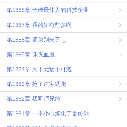
第1888章 全球最伟大的科技企业
第1887章 我的妞有些多啊
第1886章 师弟别来无恙
第1885章 诛灭血魔
第1884章 天下无物不可泡
第1883章 抢了法宝就跑
第1882章 我听师兄的
第1881章 一不小心炼化了雷炎剑