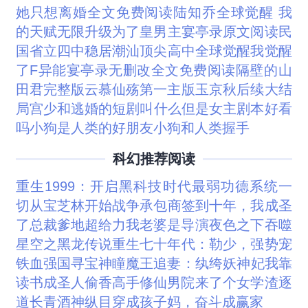
她只想离婚全文免费阅读陆知乔
全球觉醒 我
的天赋无限升级
为了皇男主
宴亭录原文阅读
民
国省立四中稳居潮汕顶尖高中
全球觉醒我觉醒
了F异能
宴亭录无删改全文免费阅读
隔壁的山
田君完整版
云慕仙殇第一主版
玉京秋后续大结
局
宫少和逃婚的短剧叫什么
但是女主剧本好看
吗
小狗是人类的好朋友小狗和人类握手
科幻推荐阅读
重生1999：开启黑科技时代
最弱功德系统
一
切从宝芝林开始
战争承包商
签到十年，我成圣
了
总裁爹地超给力
我老婆是导演
夜色之下
吞噬
星空之黑龙传说
重生七十年代：勒少，强势宠
铁血强国
寻宝神瞳
魔王追妻：纨绔妖神妃
我靠
读书成圣人
偷香高手
修仙男院来了个女学渣
逐
道长青
酒神
纵目
穿成孩子妈，奋斗成赢家