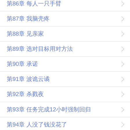
第86章 每人一只手臂
第87章 我脑壳疼
第88章 见亲家
第89章 选对目标用对方法
第90章 承诺
第91章 波诡云谲
第92章 杀戮夜
第93章 任务完成12小时强制回归
第94章 人没了钱没花了