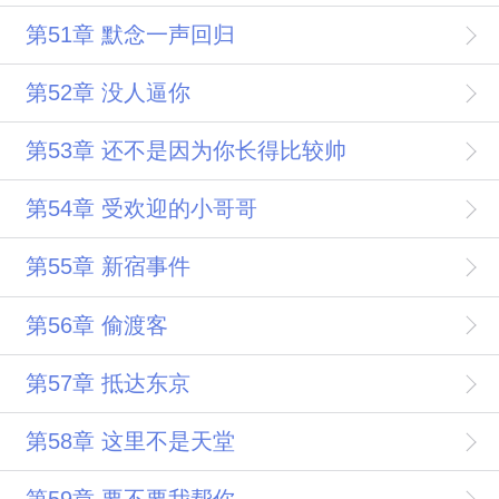
第51章 默念一声回归
第52章 没人逼你
第53章 还不是因为你长得比较帅
第54章 受欢迎的小哥哥
第55章 新宿事件
第56章 偷渡客
第57章 抵达东京
第58章 这里不是天堂
第59章 要不要我帮你