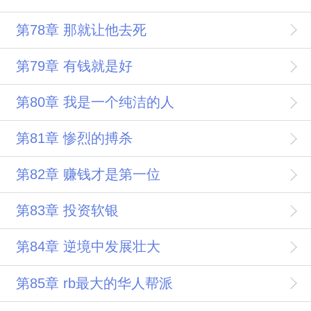
第78章 那就让他去死
第79章 有钱就是好
第80章 我是一个纯洁的人
第81章 惨烈的搏杀
第82章 赚钱才是第一位
第83章 投资软银
第84章 逆境中发展壮大
第85章 rb最大的华人帮派