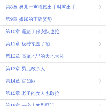
第8章 男儿一声吼该出手时就出手
第9章 撒尿的正确姿势
第10章 逼急了保安队也抢
第11章 板砖抡圆了拍
第12章 高粱地里的天地大礼
第13章 男儿敢杀人
第14章 官如匪
第15章 老子的女人也敢抢
第16章 一个人的剿匪记