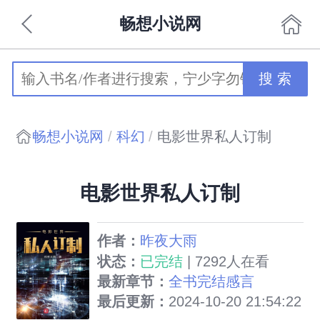
畅想小说网
搜 索
畅想小说网
科幻
电影世界私人订制
电影世界私人订制
作者：
昨夜大雨
状态：
已完结
| 7292人在看
最新章节：
全书完结感言
最后更新：
2024-10-20 21:54:22