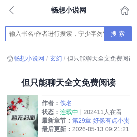
畅想小说网
搜 索
畅想小说网
玄幻
但只能聊天全文免费阅读
但只能聊天全文免费阅读
作者：
佚名
状态：
连载中
| 202411人在看
最新章节：
第29章 好像有点小贵
啊
最后更新：
2026-05-13 09:21:21