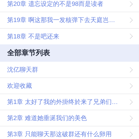
第20章 遗忘设定的不是98而是读者
第19章 啊这那我一发核弹下去天庭岂不是得炸
第18章 不是吧还来
全部章节列表
沈亿聊天群
欢迎收藏
第1章 太好了我的外掛终於来了兄弟们救一下啊
第2章 难道她垂涎我们的美色
第3章 只能聊天那这破群还有什么卵用