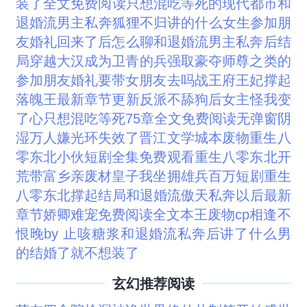
装了全文免费阅读
只想混吃等死的现代都市
和
退婚流男主私奔狐狸不归讲的什么
女生参加朋
友婚礼回来了后怎么聊
和退婚流男主私奔后结
局
穿越大汉成为卫青的兵
强取豪夺师尊之类的
参加朋友婚礼要带女朋友去吗
战王府王妃撑起
落魄王最新章节更新
反派不舔狗后女主怪我变
了心
只想混吃等死75章全文免费阅读无弹窗
阴
湿万人嫌光环失效了晋江文学城
本废物
重生八
零东北小伙短剧全集免费观看
重生八零东北开
荒带富乡亲
废材皇子我坐拥雄兵百万短剧
重生
八零东北撑起结局
和退婚流傲天私奔以后最新
章节
娇卿难宠免费阅读全文
本王废物cp
相逢不
恨晚by 止咳糖浆
和退婚流私奔后讲了什么
男
的结婚了就不想装了
玄幻推荐阅读