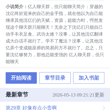
小说简介：
亿人聊天群，但只能聊天简介：穿越的
沈亿终於迎来的自己的金手指，就在他以为自己能
继承其他沈亿们的天赋，资源，超能力时，愕然发
现这个聊天群只能聊天！无奈之下沈亿们只能自己
动手丰衣足食。武功太难？没事，让其他沈亿翻译
成大白话不就行了。学不了魔法？没事，让其他沈
亿弄个变成能巫师的简易药方不就行了。总之，只
要沈亿够努力，那他总能变强的 亿人聊天群，但只
能聊天
开始阅读
章节目录
加入书架
最新章节
2026-05-13 09:21:21更新
第29章 好像有点小贵啊