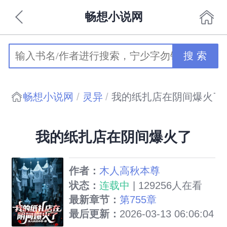
畅想小说网
搜 索
畅想小说网
灵异
我的纸扎店在阴间爆火了
我的纸扎店在阴间爆火了
作者：
木人高秋本尊
状态：
连载中
| 129256人在看
最新章节：
第755章
最后更新：
2026-03-13 06:06:04