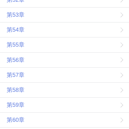
第53章
第54章
第55章
第56章
第57章
第58章
第59章
第60章