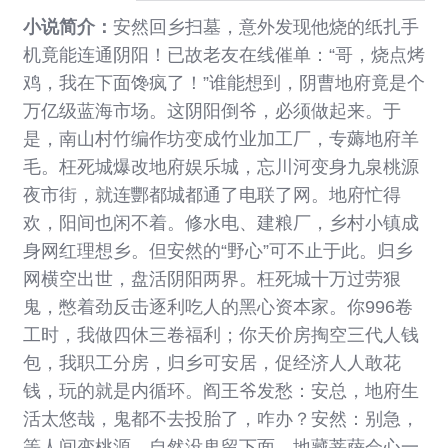
小说简介：
安然回乡扫墓，意外发现他烧的纸扎手
机竟能连通阴阳！已故老友在线催单：“哥，烧点烤
鸡，我在下面馋疯了！”谁能想到，阴曹地府竟是个
万亿级蓝海市场。这阴阳倒爷，必须做起来。于
是，南山村竹编作坊变成竹业加工厂，专薅地府羊
毛。枉死城爆改地府娱乐城，忘川河变身九泉桃源
夜市街，就连酆都城都通了电联了网。地府忙得
欢，阳间也闲不着。修水电、建粮厂，乡村小镇成
身网红理想乡。但安然的“野心”可不止于此。归乡
网横空出世，盘活阴阳两界。枉死城十万过劳狠
鬼，憋着劲反击逐利吃人的黑心资本家。你996卷
工时，我做四休三卷福利；你天价房掏空三代人钱
包，我职工分房，归乡可安居，促经济人人敢花
钱，玩的就是内循环。阎王爷发愁：安总，地府生
活太悠哉，鬼都不去投胎了，咋办？安然：别急，
等人间变桃源，自然没鬼留下面。地藏菩萨会心一