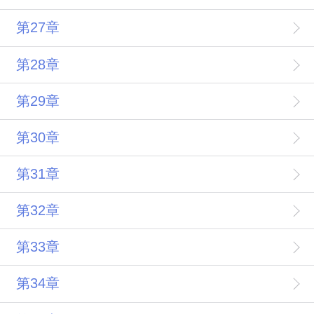
第27章
第28章
第29章
第30章
第31章
第32章
第33章
第34章