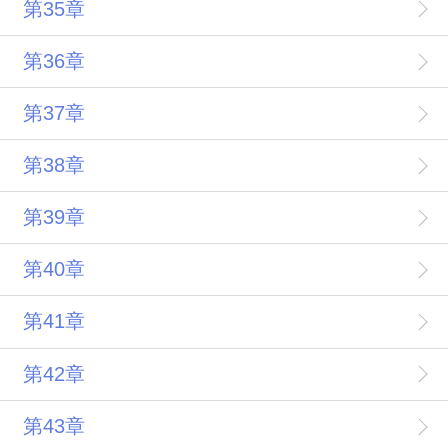
第35章
第36章
第37章
第38章
第39章
第40章
第41章
第42章
第43章