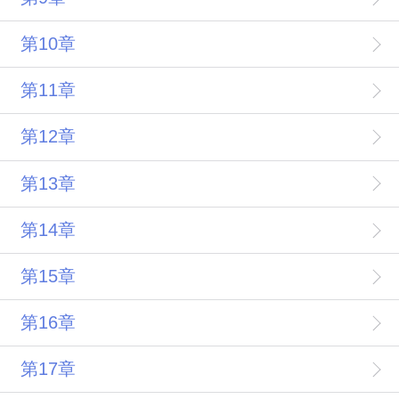
第10章
第11章
第12章
第13章
第14章
第15章
第16章
第17章