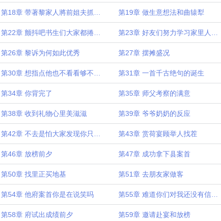
第18章 带著黎家人將前姐夫抓姦在床
第19章 做生意想法和曲辕犁
第22章 颤抖吧书生们大家都捲起来
第23章 好友们努力学习家里人为此震惊
第26章 黎诉为何如此优秀
第27章 摆摊盛况
第30章 想指点他也不看看够不够资格
第31章 一首千古绝句的诞生
第34章 你背完了
第35章 师父考察的满意
第38章 收到礼物心里美滋滋
第39章 爷爷奶奶的反应
第42章 不去是怕大家发现你只会作农诗
第43章 赏荷宴顾举人找茬
第46章 放榜前夕
第47章 成功拿下县案首
第50章 找里正买地基
第51章 去朋友家做客
第54章 他府案首你是在说笑吗
第55章 难道你们对我还没有信心吗
第58章 府试出成绩前夕
第59章 邀请赴宴和放榜