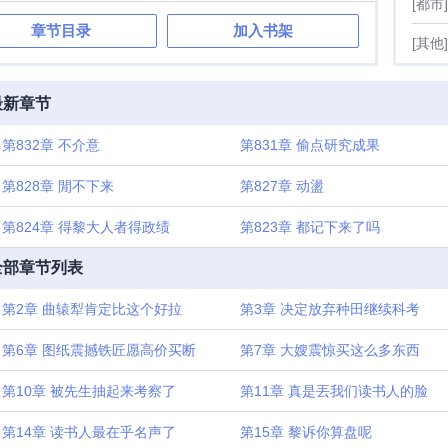
[都市]
，很是看中黎诉 理科状元考科举？强到朕傻眼
章节目录
加入书架
[其他]
最新章节
第832章 不介意
第831章 偷点研究成果
第828章 閒不下来
第827章 动盪
第824章 得黎大人者得政绩
第823章 都记下来了吗
全部章节列表
第2章 曲辕犁肯定比这个好拉
第3章 决定放弃种田继续科考
第6章 图纸震撼铁匠愿高价买断
第7章 大嫂震惊买这么多东西
第10章 被先生抽起来考察了
第11章 真是丟我们读书人的脸
第14章 读书人最在乎名声了
第15章 黎诉你算盘呢