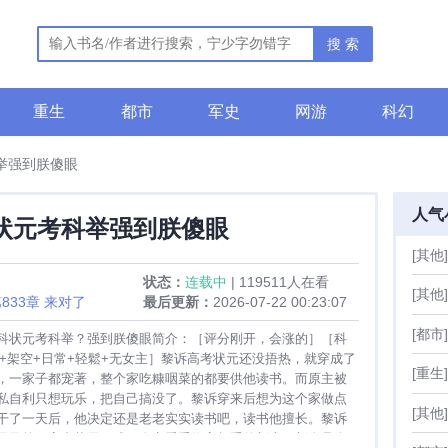
搜 索
重生
都市
军史
网游
科幻
举强到朕傻眼
人气
状元考科举强到朕傻眼
[其他]
状态：
连载中
| 119511人在看
[其他]
833章 来对了
最后更新：
2026-07-22 00:23:07
[都市]
科状元考科举？强到朕傻眼简介：［评分刚开，会涨的］［科
田+架空+日常+轻鬆+无女主］黎诉高考状元还没捂热，就穿成了
[重生]
，一家子都宠著，整个家吃糠咽菜的都要供他读书。而原主被
私自利只想玩乐，把自己搞没了。黎诉穿来后想为这个家做点
[其他]
干了一天后，他决定还是老老实实读书吧，读书他擅长。黎诉
元及第，高中状元，成了皇帝看重位高权重的新贵。新皇是个