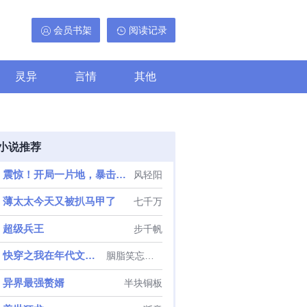
会员书架
阅读记录
灵异
言情
其他
小说推荐
震惊！开局一片地，暴击出奇迹
风轻阳
薄太太今天又被扒马甲了
七千万
超级兵王
步千帆
快穿之我在年代文里抱大腿
胭脂笑忘书生
异界最强赘婿
半块铜板