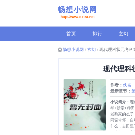
畅想小说网
http://www.cxtra.net
首页
排行
玄幻
畅想小说网
玄幻
现代理科状元考科
现代理科
作者：
佚名
最新章节：
第
小说简介：
理
举+朝堂+种
老黎家的么子
同窗带坏，自
什么，去田里
一路考来，六