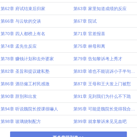
第62章 府试结束后归家
第63章 家里知道成绩的反应
第66章 与云钦的交谈
第67章 院试
第70章 四人都榜上有名
第71章 官差报喜
第74章 孟先生反应
第75章 林母和离
第78章 赚钱计划和去外婆家
第79章 告知黎诉考上秀才
第82章 圣旨和提议建私塾
第83章 谁也不能说诉小子半句不好
第86章 酒坊僱工村民感激
第87章 王母和王大发上门被懟
第90章 辞別和出发
第91章 见到我们为什么不下跪
第94章 听说魏院长授课很嚇人
第95章 可能是魏院长觉得我合他眼缘
第98章 玻璃烧制配方
第99章 就拿黎诉来见见血吧