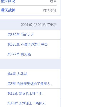
盖世狂龙
断章
霸天战神
纯情幸福
2026-07-22 00:23:07更新
第830章 新的人才
第826章 不像普通君臣关係
第822章 耍无赖
第4章 去县城
第8章 肉味家里做肉了黎家人的震惊
第12章 黎诉也太神了吧
第16章 算术课上一鸣惊人