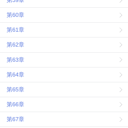
第60章
第61章
第62章
第63章
第64章
第65章
第66章
第67章