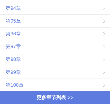
第94章
第95章
第96章
第97章
第98章
第99章
第100章
更多章节列表 >>