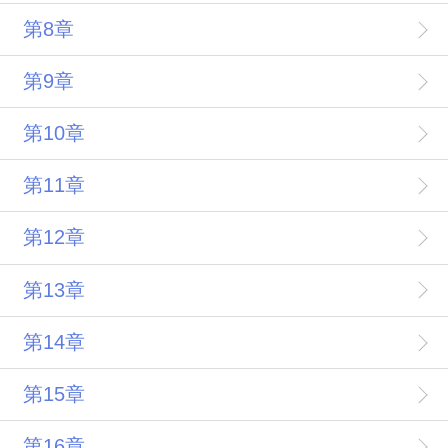
第8章
第9章
第10章
第11章
第12章
第13章
第14章
第15章
第16章