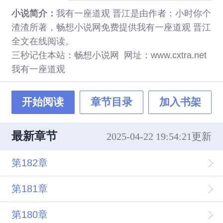
小说简介：
我有一座道观 晋江是由作者：小时你个
渣渣所著，畅想小说网免费提供我有一座道观 晋江
全文在线阅读。
三秒记住本站：畅想小说网 网址：www.cxtra.net
我有一座道观
开始阅读
章节目录
加入书架
最新章节
2025-04-22 19:54:21更新
第182章
第181章
第180章